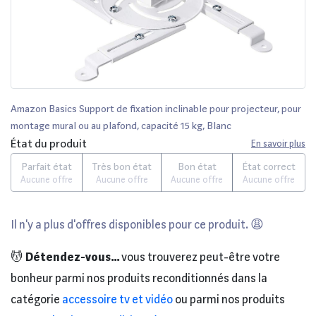
Amazon Basics Support de fixation inclinable pour projecteur, pour
montage mural ou au plafond, capacité 15 kg, Blanc
État du produit
En savoir plus
Parfait état
Très bon état
Bon état
État correct
Aucune offre
Aucune offre
Aucune offre
Aucune offre
Il n'y a plus d'offres disponibles pour ce produit. 😩
💆
Détendez-vous...
vous trouverez peut-être votre
bonheur parmi nos produits reconditionnés dans la
catégorie
accessoire tv et vidéo
ou parmi nos produits