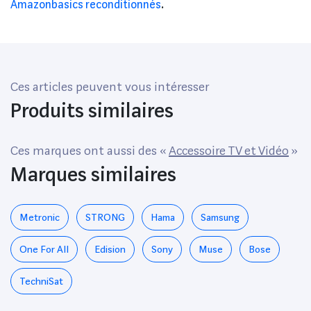
Amazonbasics reconditionnés
.
Ces articles peuvent vous intéresser
Produits similaires
Ces marques ont aussi des «
Accessoire TV et Vidéo
»
Marques similaires
Metronic
STRONG
Hama
Samsung
One For All
Edision
Sony
Muse
Bose
TechniSat