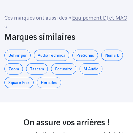
Ces marques ont aussi des «
Equipement DJ et MAO
»
Marques similaires
Behringer
Audio Technica
PreSonus
Numark
Zoom
Tascam
Focusrite
M Audio
‎Square Enix
Hercules
On assure vos arrières !