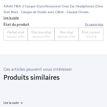
AIAIAI TMA-2 Casque DJ professionnel Over Ear Headphones (One
Size Noir) - Casque de Studio avec Câble - Casque Circum-
Auriculaire Filaire Haut de Gamme
Lire la suite
État du produit
En savoir plus
Parfait état
Très bon état
Bon état
État correct
Aucune offre
Aucune offre
Aucune offre
126,61 €
Ces articles peuvent vous intéresser
Produits similaires
Lire la suite