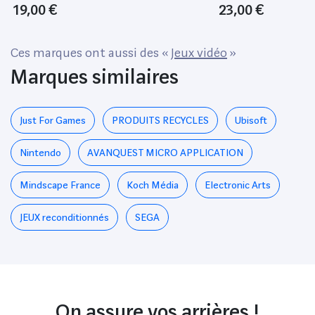
19,00 €
23,00 €
Ces marques ont aussi des «
Jeux vidéo
»
Marques similaires
Just For Games
PRODUITS RECYCLES
Ubisoft
Nintendo
AVANQUEST MICRO APPLICATION
Mindscape France
Koch Média
Electronic Arts
JEUX reconditionnés
SEGA
On assure vos arrières !