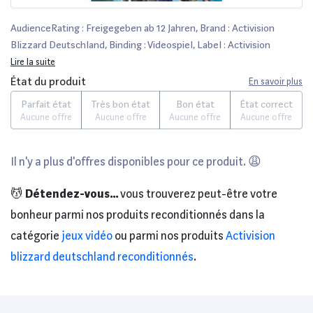
AudienceRating : Freigegeben ab 12 Jahren, Brand : Activision
Blizzard Deutschland, Binding : Videospiel, Label : Activision
Blizzard Deutschland, Publisher : Activision Blizzard Deutschland,
Lire la suite
medium : Videospiel, 0 : Nintendo WII, 0 : Nintendo Wii, releaseDate
État du produit
En savoir plus
: 2012-11-02
Parfait état
Très bon état
Bon état
État correct
Aucune offre
Aucune offre
Aucune offre
Aucune offre
Il n'y a plus d'offres disponibles pour ce produit. 😩
💆
Détendez-vous...
vous trouverez peut-être votre
bonheur parmi nos produits reconditionnés dans la
catégorie
jeux vidéo
ou parmi nos produits
Activision
blizzard deutschland reconditionnés
.