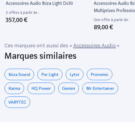
Accessoires Audio Ibiza Light Ds30
Accessoires Audio Ibi
Multiprises Professio
2 offres à partir de :
Normalisées Avec Ter
357,00 €
Une offre à partir de :
Enfants
89,00 €
Ces marques ont aussi des «
Accessoires Audio
»
Marques similaires
Ibiza Sound
Pur Light
Lytor
Pronomic
Karma
HQ Power
Gemini
Mr Entertainer
VARYTEC