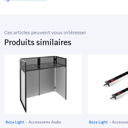
Alimentation : 230 V AC, 50 Hz Catégorie: Classe 3R Dim.: 110 x 85 x
50 mm. Poids: 0,21 kg
Ces articles peuvent vous intéresser
Produits similaires
Ibiza Light
-
Accessoires Audio
Ibiza Light
-
Accessoi