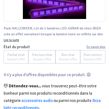
Pack HALLOWEEN, Lot de 2 lumières LED-UVBAR de chez IBIZA
crée un effet surnaturel lorsque la lumière noire se reflète sur des
tissus blancs ou sur des peintures corporelles. Laser Rouge/Vert
Lire la suite
de chez Excelighting inclusCARACTESRISTIQUES TECHNIQUES
État du produit
En savoir plus
:Boîtier noirPrêt à brancherNombre de LED : 9x 1W UV
Parfait état
Très bon état
Bon état
État correct
LEDsAlimentation : 220-240VAC 50/60HzHzConsommation :
Aucune offre
Aucune offre
Aucune offre
Aucune offre
10WDimensions : 51 x 5 x 6cmPoids net : 0.75kgCe fantastique
effet utilise des faisceaux lumineux vert 50 mW et un laser rouge
Il n'y a plus d'offres disponibles pour ce produit. 😩
100 mW. Utilisant la technologie spéciale >, les faisceaux de ce jeu
de lumière sont éparpillés dans tous les sens pour créer un
💆
Détendez-vous...
vous trouverez peut-être votre
incroyable effet qui rempli la pièce. La couleur des faisceaux
change tout le temps grâce à la >.100mW rouge 650nm de longueur
bonheur parmi nos produits reconditionnés dans la
d'onde. 50mW vert 532nm de longueur d'onde verte. Système à
catégorie
accessoires audio
ou parmi nos produits
Ibiza
refroidissement d'air. Réglage de la vitesse et l'effet strobe.
light reconditionnés
.