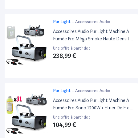
Pur Light
-
Accessoires Audio
Accessoires Audio Pur Light Machine À
Fumée Pro Méga Smoke Haute Densité
1500W + Etrier De Fix + 2
Une offre à partir de :
Télécommandes Newark1500 +20L
238,99 €
Liquide
Pur Light
-
Accessoires Audio
Accessoires Audio Pur Light Machine À
Fumée Pro Sono 1200W + Etrier De Fix +
2 Télécommandes Newark1200 + 3L
Une offre à partir de :
Liquide
104,99 €