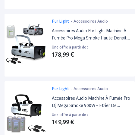
Pur Light
-
Accessoires Audio
Accessoires Audio Pur Light Machine À
Fumée Pro Méga Smoke Haute Densité
1500W + Etrier De Fix + 2
Une offre à partir de :
Télécommandes Newark1500 +5L
178,99 €
Liquide
Pur Light
-
Accessoires Audio
Accessoires Audio Machine À Fumée Pro
Dj Mega Smoke 900W + Etrier De
Fixation + 2 Télécommande +15L De
Une offre à partir de :
Liquide Pur Light Newark900
149,99 €