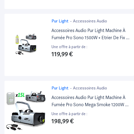
Pur Light
-
Accessoires Audio
Accessoires Audio Pur Light Machine À
Fumée Pro Sono 1500W + Etrier De Fix +
2 Télécommandes Newark1500 +2L
Une offre à partir de :
Liquide
119,99 €
Pur Light
-
Accessoires Audio
Accessoires Audio Pur Light Machine À
Fumée Pro Sono Mega Smoke 1200W +
Etrier De Fix + 2 Télécommandes
Une offre à partir de :
Newark1200 + 15L Liquide
198,99 €