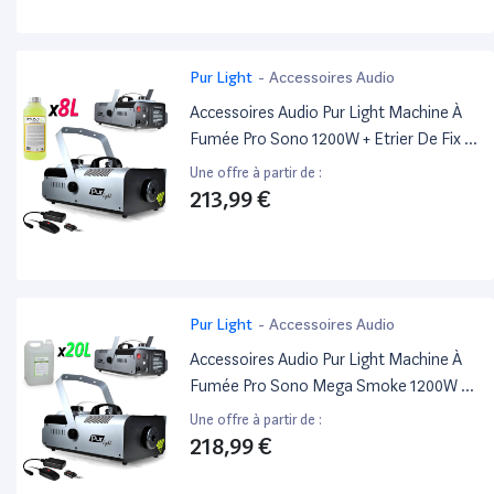
Pur Light
-
Accessoires Audio
Accessoires Audio Pur Light Machine À
Fumée Pro Sono 1200W + Etrier De Fix +
2 Télécommandes Newark1200 + 8L
Une offre à partir de :
Liquide
213,99 €
Pur Light
-
Accessoires Audio
Accessoires Audio Pur Light Machine À
Fumée Pro Sono Mega Smoke 1200W +
Etrier De Fix + 2 Télécommandes
Une offre à partir de :
Newark1200 + 20L Liquide
218,99 €