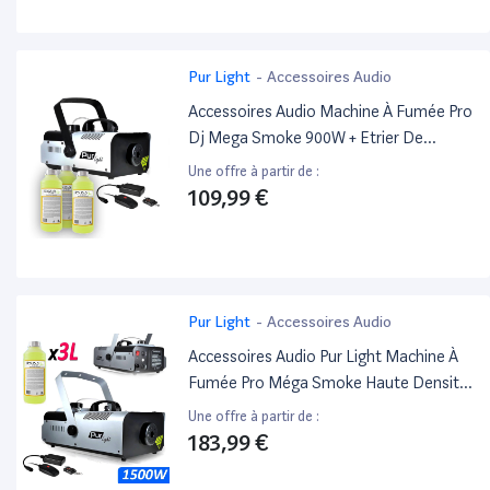
Pur Light
-
Accessoires Audio
Accessoires Audio Machine À Fumée Pro
Dj Mega Smoke 900W + Etrier De
Fixation + 2 Télécommande +3L De
Une offre à partir de :
Liquide Pur Light Newark900
109,99 €
Pur Light
-
Accessoires Audio
Accessoires Audio Pur Light Machine À
Fumée Pro Méga Smoke Haute Densité
1500W + Etrier De Fix + 2
Une offre à partir de :
Télécommandes Newark1500 +3L
183,99 €
Liquide