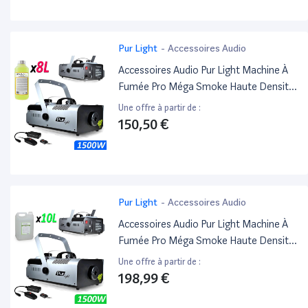
Pur Light
-
Accessoires Audio
Accessoires Audio Pur Light Machine À
Fumée Pro Méga Smoke Haute Densité
1500W + Etrier De Fix + 2
Une offre à partir de :
Télécommandes Newark1500 +8L
150,50 €
Liquide
Pur Light
-
Accessoires Audio
Accessoires Audio Pur Light Machine À
Fumée Pro Méga Smoke Haute Densité
1500W + Etrier De Fix + 2
Une offre à partir de :
Télécommandes Newark1500 +10L
198,99 €
Liquide