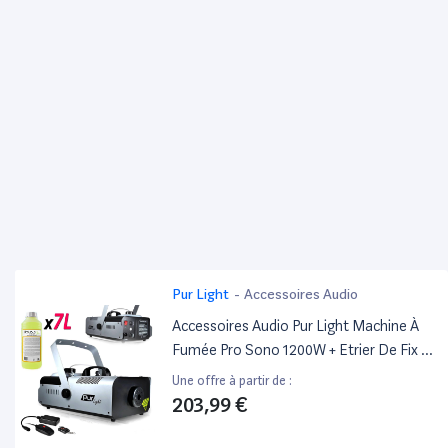
Pur Light
-
Accessoires Audio
Accessoires Audio Pur Light Machine À
Fumée Pro Sono 1200W + Etrier De Fix +
2 Télécommandes Newark1200 + 7L
Une offre à partir de :
Liquide
203,99 €