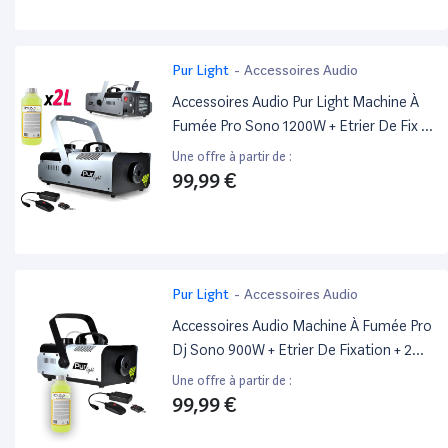
Pur Light
-
Accessoires Audio
Accessoires Audio Pur Light Machine À
Fumée Pro Sono 1200W + Etrier De Fix +
2 Télécommandes Newark1200 + 2L
Une offre à partir de :
Liquide
99,99 €
Pur Light
-
Accessoires Audio
Accessoires Audio Machine À Fumée Pro
Dj Sono 900W + Etrier De Fixation + 2
Télécommande +1L De Liquide Pur Light
Une offre à partir de :
Newark900
99,99 €