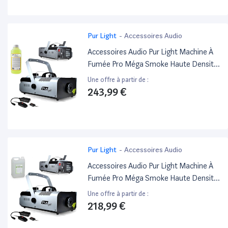
Pur Light
-
Accessoires Audio
Accessoires Audio Pur Light Machine À
Fumée Pro Méga Smoke Haute Densité
1500W + Etrier De Fix + 2
Une offre à partir de :
Télécommandes Newark1500 +9L
243,99 €
Liquide
Pur Light
-
Accessoires Audio
Accessoires Audio Pur Light Machine À
Fumée Pro Méga Smoke Haute Densité
1500W + Etrier De Fix + 2
Une offre à partir de :
Télécommandes Newark1500 +15L
218,99 €
Liquide