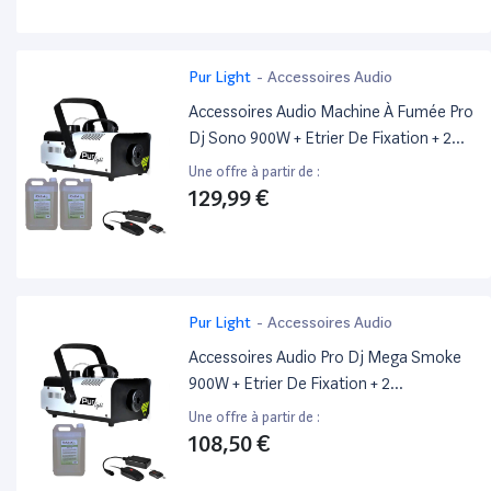
Pur Light
-
Accessoires Audio
Accessoires Audio Machine À Fumée Pro
Dj Sono 900W + Etrier De Fixation + 2
Télécommande +10L De Liquide Pur
Une offre à partir de :
Light Newark900
129,99 €
Pur Light
-
Accessoires Audio
Accessoires Audio Pro Dj Mega Smoke
900W + Etrier De Fixation + 2
Télécommande +5L De Liquide Pur Light
Une offre à partir de :
Newark900
108,50 €