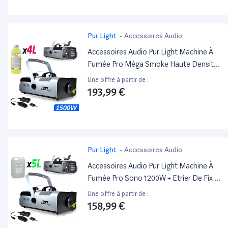
Pur Light
-
Accessoires Audio
Accessoires Audio Pur Light Machine À
Fumée Pro Méga Smoke Haute Densité
1500W + Etrier De Fix + 2
Une offre à partir de :
Télécommandes Newark1500 +4L
193,99 €
Liquide
Pur Light
-
Accessoires Audio
Accessoires Audio Pur Light Machine À
Fumée Pro Sono 1200W + Etrier De Fix +
2 Télécommandes Newark1200 + 5L
Une offre à partir de :
Liquide
158,99 €