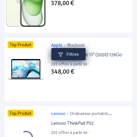
378,00 €
Top Produit
Apple
-
Macbook
Filtres
Apple MacBook Air 13” (2020) 128Go
202 offres à partir de :
348,00 €
Top Produit
Lenovo
-
Ordinateur portable
bureautique
Lenovo ThinkPad P52
202 offres à partir de :