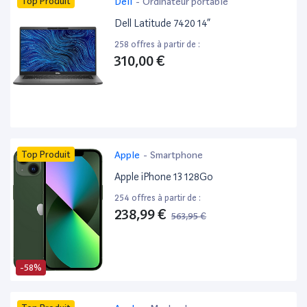
Top Produit
Dell
-
Ordinateur portable
Dell Latitude 7420 14”
258 offres à partir de :
310,00 €
Top Produit
Apple
-
Smartphone
Apple iPhone 13 128Go
254 offres à partir de :
238,99 €
563,95 €
-58%