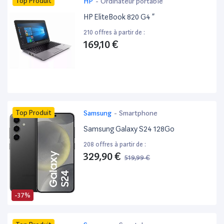
Top Produit
HP
-
Ordinateur portable
HP EliteBook 820 G4 ”
210 offres à partir de :
169,10 €
Top Produit
Samsung
-
Smartphone
Samsung Galaxy S24 128Go
208 offres à partir de :
329,90 €
519,99 €
-37%