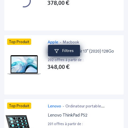
378,00 €
Top Produit
Apple
-
Macbook
Filtres
Apple MacBook Air 13” (2020) 128Go
202 offres à partir de :
348,00 €
Top Produit
Lenovo
-
Ordinateur portable
bureautique
Lenovo ThinkPad P52
201 offres à partir de :