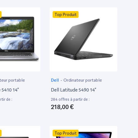
Top Produit
teur portable
Dell
-
Ordinateur portable
e 5410 14”
Dell Latitude 5490 14”
tir de :
284 offres à partir de :
218,00 €
Top Produit