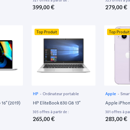
327 offres à partir de :
325 offres à par
399,00 €
279,00 €
Top Produit
Top Produit
HP
-
Ordinateur portable
Apple
-
Smar
16” (2019)
HP EliteBook 830 G8 13”
Apple iPhon
305 offres à partir de :
301 offres à par
265,00 €
283,00 €