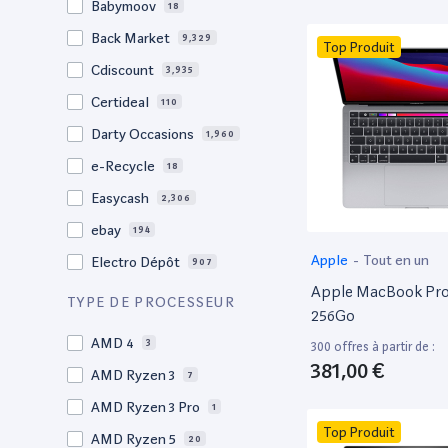
Babymoov
18
17.3"
17
Back Market
9,329
Top Produit
17"
22
Cdiscount
3,935
16.4"
1
Certideal
110
16,2"
1
Darty Occasions
1,960
16.2"
4
e-Recycle
18
16,1"
2
Easycash
2,306
16"
98
ebay
194
15,6"
11
Apple
-
Tout en un
Electro Dépôt
907
15.6"
102
Apple MacBook Pro 
Factorefurb
19
TYPE DE PROCESSEUR
15.5"
1
256Go
Fnac Occasions
17,570
15,4"
AMD 4
2
3
300 offres à partir de :
Label Emmaüs
612
381,00 €
15.4"
AMD Ryzen 3
70
7
Ma Fabrik
66
15.3"
AMD Ryzen 3 Pro
2
1
ManoMano
89
Top Produit
15"
AMD Ryzen 5
207
20