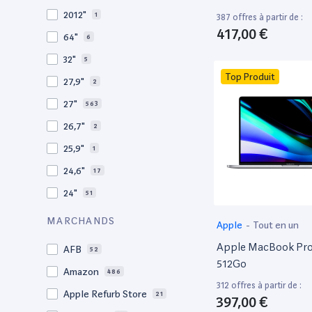
2009
3
2012"
1
387 offres à partir de :
2008
11
417,00 €
64"
6
32"
5
Top Produit
27,9"
2
27"
563
26,7"
2
25,9"
1
24,6"
17
24"
51
21,5"
156
MARCHANDS
Apple
-
Tout en un
21"
267
Apple MacBook Pro 
AFB
52
20,1"
3
512Go
Amazon
486
18"
1
312 offres à partir de :
Apple Refurb Store
21
397,00 €
17,3"
4