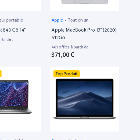
eur portable
Apple
-
Tout en un
k 840 G8 14”
Apple MacBook Pro 13” (2020)
512Go
tir de :
461 offres à partir de :
371,00 €
Top Produit