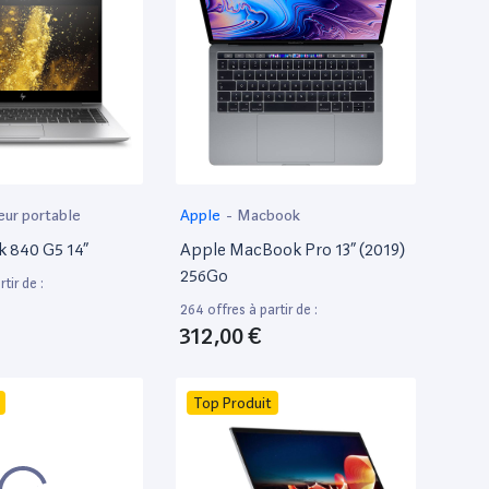
eur portable
Apple
-
Macbook
k 840 G5 14”
Apple MacBook Pro 13” (2019)
256Go
tir de :
264 offres à partir de :
312,00 €
Top Produit