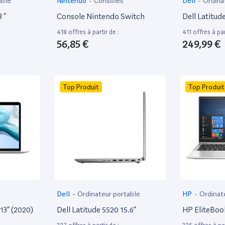
able
Nintendo
-
Consoles
Dell
-
Ordina
 ”
Console Nintendo Switch
Dell Latitud
418 offres à partir de :
411 offres à par
56,85 €
249,99 €
Top Produit
Top Produit
Dell
-
Ordinateur portable
HP
-
Ordinat
13” (2020)
Dell Latitude 5520 15.6”
HP EliteBoo