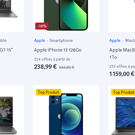
-58%
able
Apple
-
Smartphone
Apple
-
Mac
 G7 15”
Apple iPhone 13 128Go
Apple MacBo
1To
254 offres à partir de :
238,99 €
253 offres à par
563,95 €
1 159,00 €
Top Produit
Top Produit