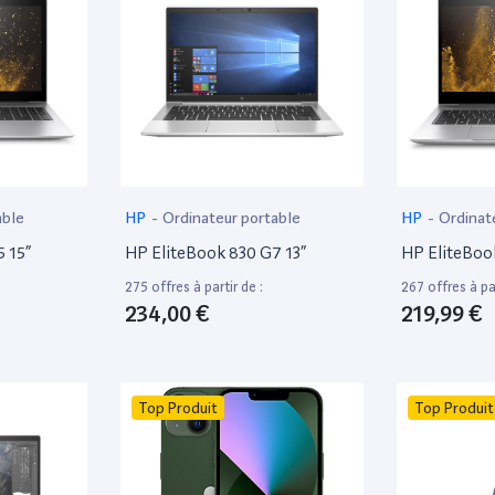
able
HP
-
Ordinateur portable
HP
-
Ordinat
 15”
HP EliteBook 830 G7 13”
HP EliteBoo
275 offres à partir de :
267 offres à par
234,00 €
219,99 €
Top Produit
Top Produit