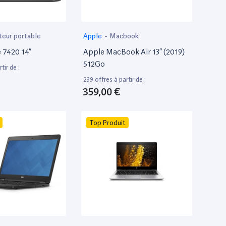
teur portable
Apple
-
Macbook
e 7420 14”
Apple MacBook Air 13” (2019)
512Go
tir de :
239 offres à partir de :
359,00 €
Top Produit