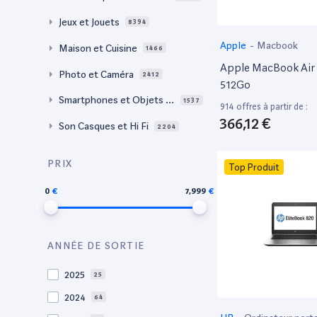
Jeux et Jouets
8394
Apple
-
Macbook
Maison et Cuisine
1466
Apple MacBook Air 
Photo et Caméra
2412
512Go
Smartphones et Objets c
1537
914 offres à partir de :
onnectés
366,12 €
Son Casques et Hi Fi
2204
PRIX
Top Produit
0
7,999
ANNÉE DE SORTIE
2025
25
2024
64