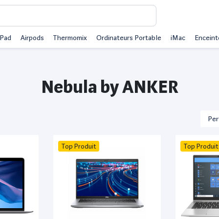
iPad
Airpods
Thermomix
Ordinateurs Portable
iMac
Enceint
Nebula by ANKER
Top Produit
Top Produit