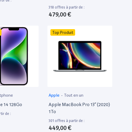
tir de :
318 offres à partir de :
479,00 €
Top Produit
tphone
Apple
-
Tout en un
e 14 128Go
Apple MacBook Pro 13” (2020)
1To
tir de :
301 offres à partir de :
449,00 €