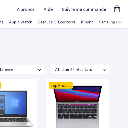
À propos
Aide
Suivre ma commande
es
Apple Watch
Casques & Écouteurs
iPhone
Samsung Galaxy
Top Produit