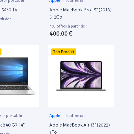
teur portable
Apple
-
Tout en un
e 5430 14”
Apple MacBook Pro 15” (2018)
512Go
tir de :
403 offres à partir de :
400,00 €
Top Produit
eur portable
Apple
-
Tout en un
k 840 G7 14”
Apple MacBook Air 13” (2022)
1To