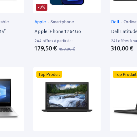
-9%
table
Apple
-
Smartphone
Dell
-
Ordina
15”
Apple iPhone 12 64Go
Dell Latitud
244 offres à partir de :
241 offres à par
179,50 €
310,00 €
197,00 €
Top Produit
Top Produit