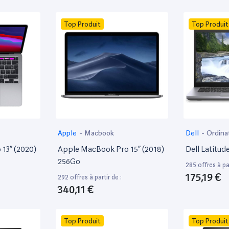
Top Produit
Top Produit
Apple
-
Macbook
Dell
-
Ordina
13” (2020)
Apple MacBook Pro 15” (2018)
Dell Latitud
256Go
285 offres à par
175,19 €
292 offres à partir de :
340,11 €
Top Produit
Top Produit