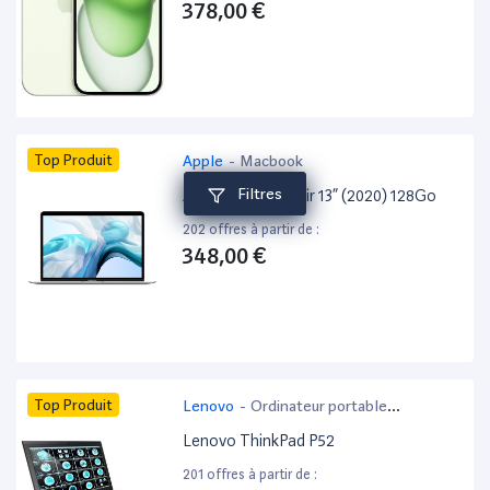
378,00 €
Top Produit
Apple
-
Macbook
Filtres
Apple MacBook Air 13” (2020) 128Go
202 offres à partir de :
348,00 €
Top Produit
Lenovo
-
Ordinateur portable
bureautique
Lenovo ThinkPad P52
201 offres à partir de :