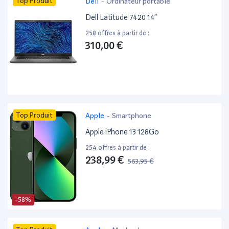
Top Produit
Dell
-
Ordinateur portable
Dell Latitude 7420 14”
258 offres à partir de :
310,00 €
Top Produit
Apple
-
Smartphone
Apple iPhone 13 128Go
254 offres à partir de :
238,99 €
563,95 €
-58%