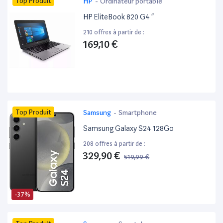
Top Produit
HP
-
Ordinateur portable
HP EliteBook 820 G4 ”
210 offres à partir de :
169,10 €
Top Produit
Samsung
-
Smartphone
Samsung Galaxy S24 128Go
208 offres à partir de :
329,90 €
519,99 €
-37%