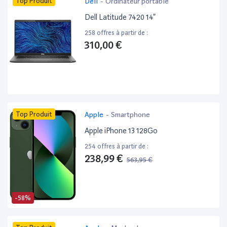
Top Produit
Dell
-
Ordinateur portable
Dell Latitude 7420 14”
258 offres à partir de :
310,00 €
Top Produit
Apple
-
Smartphone
Apple iPhone 13 128Go
254 offres à partir de :
238,99 €
563,95 €
-58%