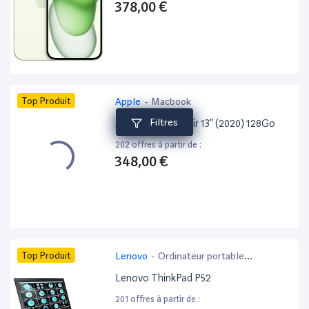
378,00 €
Top Produit
Apple
-
Macbook
Filtres
Apple MacBook Air 13” (2020) 128Go
202 offres à partir de :
348,00 €
Top Produit
Lenovo
-
Ordinateur portable
bureautique
Lenovo ThinkPad P52
201 offres à partir de :