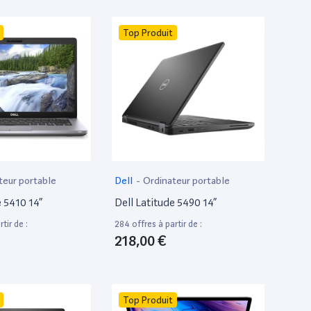
Top Produit
teur portable
Dell
-
Ordinateur portable
e 5410 14”
Dell Latitude 5490 14”
tir de :
284 offres à partir de :
218,00 €
Top Produit