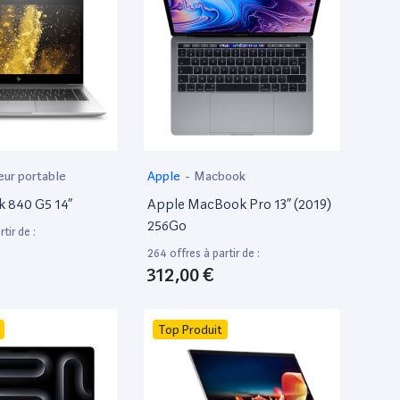
eur portable
Apple
-
Macbook
k 840 G5 14”
Apple MacBook Pro 13” (2019)
256Go
tir de :
264 offres à partir de :
312,00 €
Top Produit