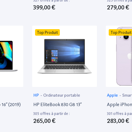
327 offres à partir de :
325 offres à par
399,00 €
279,00 €
Top Produit
Top Produit
HP
-
Ordinateur portable
Apple
-
Smar
16” (2019)
HP EliteBook 830 G8 13”
Apple iPhon
305 offres à partir de :
301 offres à par
265,00 €
283,00 €