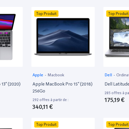
Top Produit
Top Produit
Apple
-
Macbook
Dell
-
Ordina
13” (2020)
Apple MacBook Pro 15” (2018)
Dell Latitud
256Go
285 offres à par
175,19 €
292 offres à partir de :
340,11 €
Top Produit
Top Produit