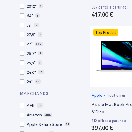
2009
3
2012"
1
387 offres à partir de :
2008
11
417,00 €
64"
6
32"
5
Top Produit
27,9"
2
27"
563
26,7"
2
25,9"
1
24,6"
17
24"
51
21,5"
156
MARCHANDS
Apple
-
Tout en un
21"
267
Apple MacBook Pro 
AFB
52
20,1"
3
512Go
Amazon
484
18"
1
312 offres à partir de :
Apple Refurb Store
21
397,00 €
17,3"
4