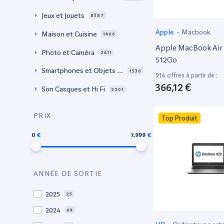
Jeux et Jouets
8387
Apple
-
Macbook
Maison et Cuisine
1466
Apple MacBook Air 
Photo et Caméra
2411
512Go
Smartphones et Objets c
1536
914 offres à partir de :
onnectés
366,12 €
Son Casques et Hi Fi
2201
PRIX
Top Produit
0
7,999
ANNÉE DE SORTIE
2025
25
2024
64