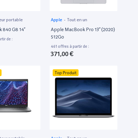
eur portable
Apple
-
Tout en un
k 840 G8 14”
Apple MacBook Pro 13” (2020)
512Go
tir de :
461 offres à partir de :
371,00 €
Top Produit