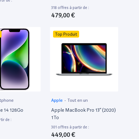
tir de :
318 offres à partir de :
479,00 €
Top Produit
tphone
Apple
-
Tout en un
e 14 128Go
Apple MacBook Pro 13” (2020)
1To
tir de :
301 offres à partir de :
449,00 €