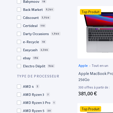
Babymoov
18
17.3"
17
Back Market
9,301
Top Produit
17"
22
Cdiscount
3,926
16.4"
1
Certideal
110
16,2"
1
Darty Occasions
1,960
16.2"
4
e-Recycle
18
16,1"
2
Easycash
2,304
16"
97
ebay
194
15,6"
11
Apple
-
Tout en un
Electro Dépôt
906
15.6"
101
Apple MacBook Pro 
Factorefurb
19
TYPE DE PROCESSEUR
15.5"
1
256Go
Fnac Occasions
17,552
15,4"
AMD 4
2
3
300 offres à partir de :
Label Emmaüs
612
381,00 €
15.4"
AMD Ryzen 3
70
7
Ma Fabrik
66
15.3"
AMD Ryzen 3 Pro
2
1
ManoMano
89
Top Produit
15"
AMD Ryzen 5
206
20