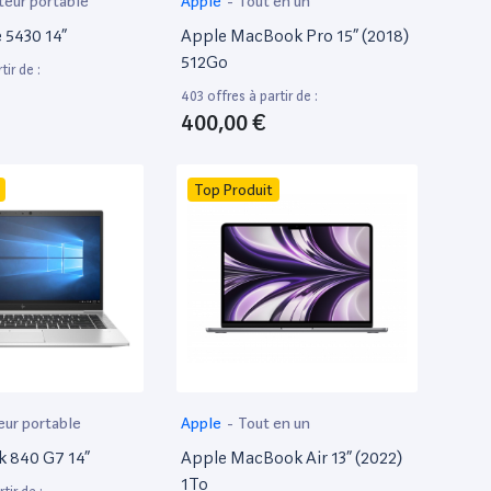
teur portable
Apple
-
Tout en un
e 5430 14”
Apple MacBook Pro 15” (2018)
512Go
tir de :
403 offres à partir de :
400,00 €
Top Produit
eur portable
Apple
-
Tout en un
k 840 G7 14”
Apple MacBook Air 13” (2022)
1To