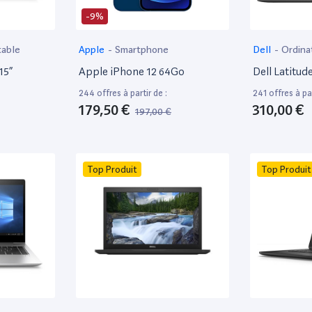
-9%
table
Apple
-
Smartphone
Dell
-
Ordina
15”
Apple iPhone 12 64Go
Dell Latitud
244 offres à partir de :
241 offres à par
179,50 €
310,00 €
197,00 €
Top Produit
Top Produit