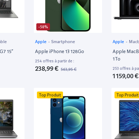
-58%
able
Apple
-
Smartphone
Apple
-
Mac
 G7 15”
Apple iPhone 13 128Go
Apple MacBo
1To
254 offres à partir de :
238,99 €
253 offres à par
563,95 €
1 159,00 €
Top Produit
Top Produit