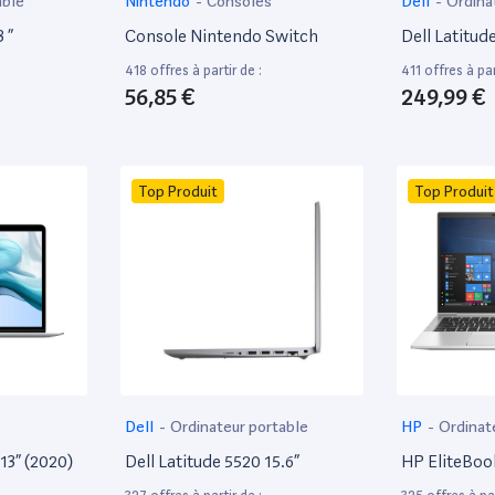
able
Nintendo
-
Consoles
Dell
-
Ordina
 ”
Console Nintendo Switch
Dell Latitud
418 offres à partir de :
411 offres à par
56,85 €
249,99 €
Top Produit
Top Produit
Dell
-
Ordinateur portable
HP
-
Ordinat
13” (2020)
Dell Latitude 5520 15.6”
HP EliteBoo