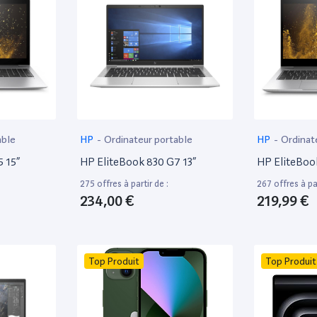
able
HP
-
Ordinateur portable
HP
-
Ordinat
 15”
HP EliteBook 830 G7 13”
HP EliteBoo
275 offres à partir de :
267 offres à par
234,00 €
219,99 €
Top Produit
Top Produit