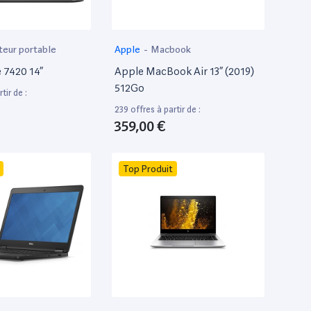
teur portable
Apple
-
Macbook
e 7420 14”
Apple MacBook Air 13” (2019)
512Go
tir de :
239 offres à partir de :
359,00 €
Top Produit