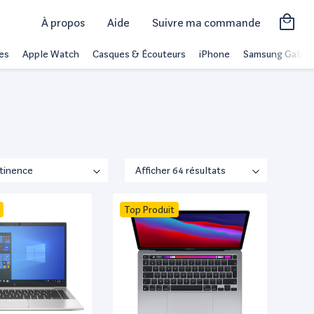
À propos
Aide
Suivre ma commande
es
Apple Watch
Casques & Écouteurs
iPhone
Samsung Galaxy
Top Produit