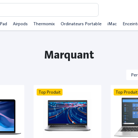
iPad
Airpods
Thermomix
Ordinateurs Portable
iMac
Enceint
Marquant
Top Produit
Top Produit