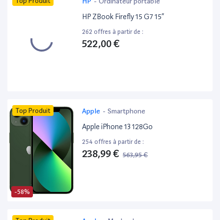
Top Produit
HP
-
Ordinateur portable
HP ZBook Firefly 15 G7 15”
262 offres à partir de :
522,00 €
Top Produit
Apple
-
Smartphone
Apple iPhone 13 128Go
254 offres à partir de :
238,99 €
563,95 €
-58%