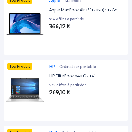
Top Produit
Apple
-
Macbook
Apple MacBook Air 13” (2020) 512Go
914 offres à partir de :
366,12 €
Top Produit
HP
-
Ordinateur portable
HP EliteBook 840 G7 14”
579 offres à partir de :
269,10 €