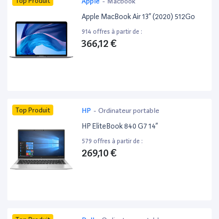
Top Produit
Apple
-
Macbook
Apple MacBook Air 13” (2020) 512Go
914 offres à partir de :
366,12 €
Top Produit
HP
-
Ordinateur portable
HP EliteBook 840 G7 14”
579 offres à partir de :
269,10 €