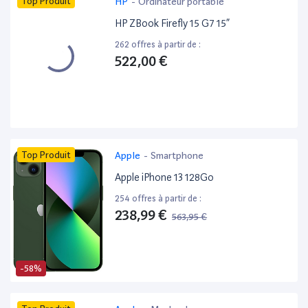
Top Produit
HP
-
Ordinateur portable
HP ZBook Firefly 15 G7 15”
262 offres à partir de :
522,00 €
Top Produit
Apple
-
Smartphone
Apple iPhone 13 128Go
254 offres à partir de :
238,99 €
563,95 €
-58%