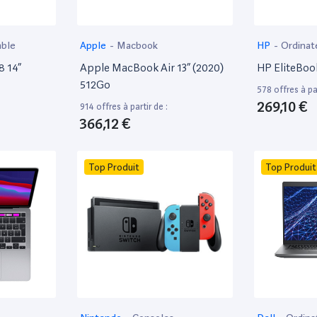
able
Apple
-
Macbook
HP
-
Ordinat
8 14”
Apple MacBook Air 13” (2020)
HP EliteBoo
512Go
578 offres à par
269,10 €
914 offres à partir de :
366,12 €
Top Produit
Top Produit