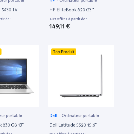
teur portable
HP
-
Ordinateur portable
e 5430 14”
HP EliteBook 820 G3 ”
tir de :
409 offres à partir de :
149,11 €
Top Produit
eur portable
Dell
-
Ordinateur portable
k 830 G8 13”
Dell Latitude 5520 15.6”