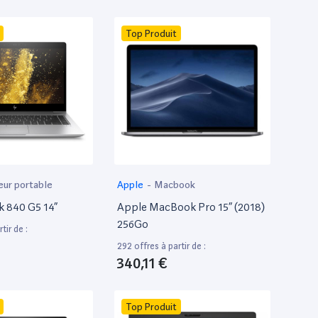
Top Produit
eur portable
Apple
-
Macbook
k 840 G5 14”
Apple MacBook Pro 15” (2018)
256Go
tir de :
292 offres à partir de :
340,11 €
Top Produit