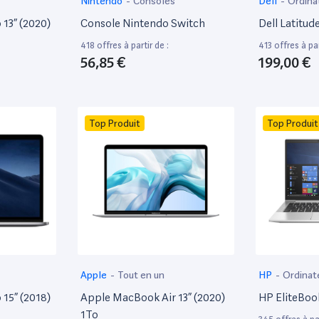
Nintendo
-
Consoles
Dell
-
Ordina
13” (2020)
Console Nintendo Switch
Dell Latitud
418 offres à partir de :
413 offres à par
56,85 €
199,00 €
Top Produit
Top Produit
Apple
-
Tout en un
HP
-
Ordinat
15” (2018)
Apple MacBook Air 13” (2020)
HP EliteBoo
1To