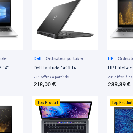
able
Dell
-
Ordinateur portable
HP
-
Ordinat
6 14”
Dell Latitude 5490 14”
HP EliteBoo
285 offres à partir de :
281 offres à par
218,00 €
288,89 €
Top Produit
Top Produit