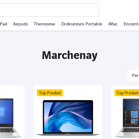
iPad
Airpods
Thermomix
Ordinateurs Portable
iMac
Enceint
Marchenay
Top Produit
Top Produit