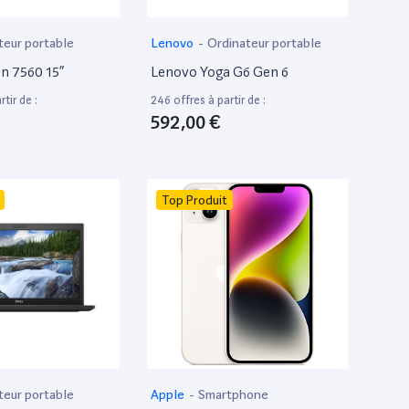
teur portable
Lenovo
-
Ordinateur portable
on 7560 15”
Lenovo Yoga G6 Gen 6
tir de :
246 offres à partir de :
592,00 €
Top Produit
teur portable
Apple
-
Smartphone