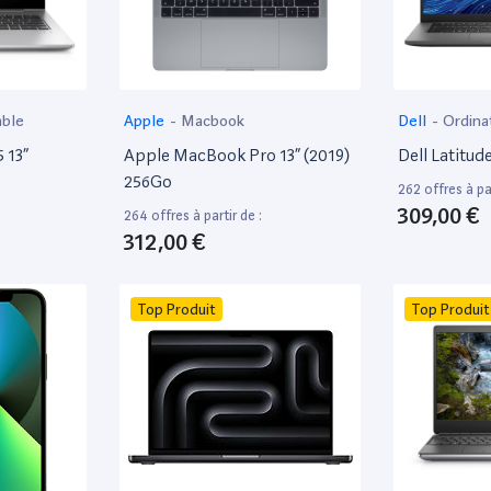
able
Apple
-
Macbook
Dell
-
Ordina
 13”
Apple MacBook Pro 13” (2019)
Dell Latitud
256Go
262 offres à par
309,00 €
264 offres à partir de :
312,00 €
Top Produit
Top Produit