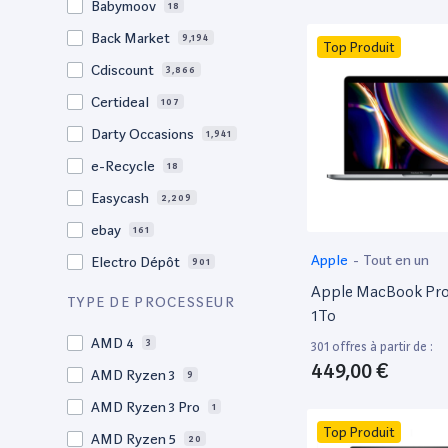
Babymoov
18
17.3"
17
Back Market
9,194
Top Produit
17"
22
Cdiscount
3,866
16.4"
1
Certideal
107
16,2"
1
Darty Occasions
1,941
16.2"
4
e-Recycle
18
16,1"
2
Easycash
2,209
16"
94
ebay
161
15,6"
13
Apple
-
Tout en un
Electro Dépôt
901
15.6"
101
Apple MacBook Pro 
Factorefurb
19
TYPE DE PROCESSEUR
15.5"
2
1To
Fnac Occasions
17,693
15,4"
AMD 4
2
3
301 offres à partir de :
Label Emmaüs
600
449,00 €
15.4"
AMD Ryzen 3
69
9
Ma Fabrik
192
15.3"
AMD Ryzen 3 Pro
2
1
ManoMano
89
Top Produit
15"
AMD Ryzen 5
201
20