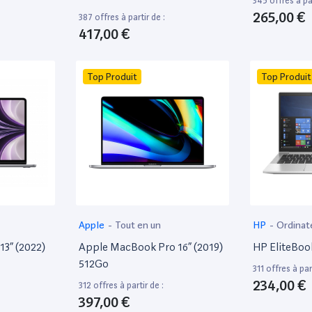
345 offres à par
265,00 €
387 offres à partir de :
417,00 €
Top Produit
Top Produit
Apple
-
Tout en un
HP
-
Ordinat
13” (2022)
Apple MacBook Pro 16” (2019)
HP EliteBoo
512Go
311 offres à part
234,00 €
312 offres à partir de :
397,00 €