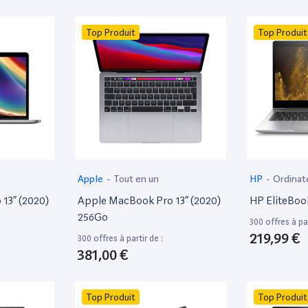
Top Produit
Top Produit
Apple
-
Tout en un
HP
-
Ordinat
13” (2020)
Apple MacBook Pro 13” (2020)
HP EliteBoo
256Go
300 offres à par
219,99 €
300 offres à partir de :
381,00 €
Top Produit
Top Produit