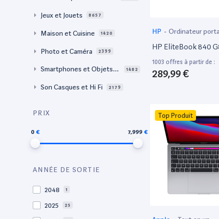
Jeux et Jouets
8657
HP
-
Ordinateur port
Maison et Cuisine
1420
HP EliteBook 840 G
Photo et Caméra
2399
1003 offres à partir de :
Smartphones et Objets c
1482
289,99 €
onnectés
Son Casques et Hi Fi
2179
PRIX
Top Produit
0
7,999
ANNÉE DE SORTIE
2048
1
2025
25