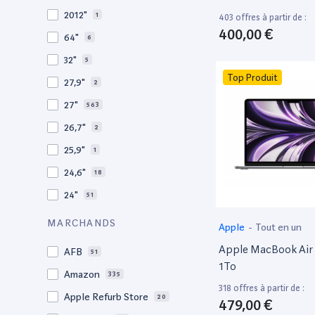
2010
19
2012"
1
403 offres à partir de :
2009
3
400,00 €
64"
6
2008
11
32"
5
Top Produit
27,9"
2
27"
563
26,7"
2
25,9"
1
24,6"
18
24"
51
21,5"
156
MARCHANDS
Apple
-
Tout en un
21"
267
Apple MacBook Air 
AFB
51
20,1"
3
1To
Amazon
335
18"
1
318 offres à partir de :
Apple Refurb Store
20
479,00 €
17,3"
5