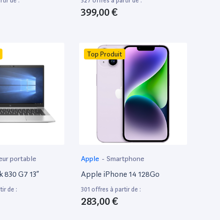
tir de :
327 offres à partir de :
399,00 €
Top Produit
eur portable
Apple
-
Smartphone
k 830 G7 13”
Apple iPhone 14 128Go
ir de :
301 offres à partir de :
283,00 €