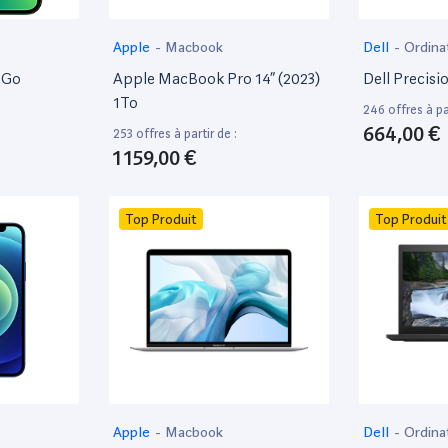
Apple
-
Macbook
Dell
-
Ordina
8Go
Apple MacBook Pro 14” (2023)
Dell Precisi
1To
246 offres à par
664,00 €
253 offres à partir de :
1 159,00 €
Top Produit
Top Produit
Apple
-
Macbook
Dell
-
Ordina