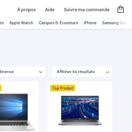
À propos
Aide
Suivre ma commande
es
Apple Watch
Casques & Écouteurs
iPhone
Samsung Galaxy
Top Produit