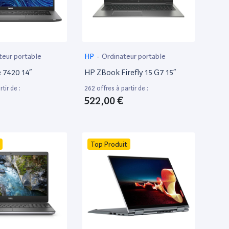
teur portable
HP
-
Ordinateur portable
e 7420 14”
HP ZBook Firefly 15 G7 15”
tir de :
262 offres à partir de :
522,00 €
Top Produit