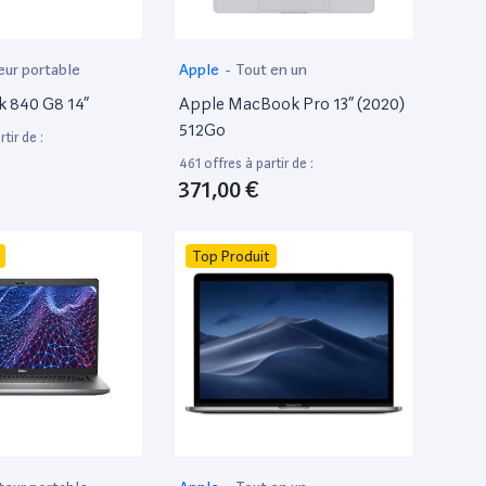
eur portable
Apple
-
Tout en un
k 840 G8 14”
Apple MacBook Pro 13” (2020)
512Go
tir de :
461 offres à partir de :
371,00 €
Top Produit