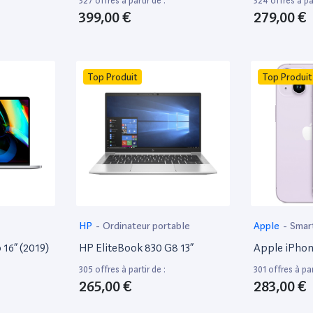
327 offres à partir de :
324 offres à par
399,00 €
279,00 €
Top Produit
Top Produit
HP
-
Ordinateur portable
Apple
-
Smar
16” (2019)
HP EliteBook 830 G8 13”
Apple iPhon
305 offres à partir de :
301 offres à par
265,00 €
283,00 €