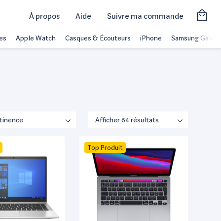
À propos
Aide
Suivre ma commande
es
Apple Watch
Casques & Écouteurs
iPhone
Samsung Galaxy
Top Produit