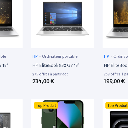
able
HP
-
Ordinateur portable
HP
-
Ordinat
 15”
HP EliteBook 830 G7 13”
HP EliteBoo
275 offres à partir de :
268 offres à par
234,00 €
199,00 €
Top Produit
Top Produit