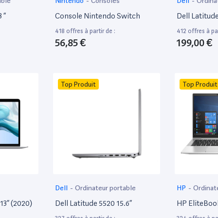
able
Nintendo
-
Consoles
Dell
-
Ordina
 ”
Console Nintendo Switch
Dell Latitud
418 offres à partir de :
412 offres à par
56,85 €
199,00 €
Top Produit
Top Produit
Dell
-
Ordinateur portable
HP
-
Ordinat
13” (2020)
Dell Latitude 5520 15.6”
HP EliteBoo