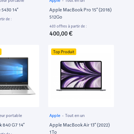
teur portable
Apple
-
Tout en un
e 5430 14”
Apple MacBook Pro 15” (2018)
512Go
tir de :
403 offres à partir de :
400,00 €
Top Produit
eur portable
Apple
-
Tout en un
k 840 G7 14”
Apple MacBook Air 13” (2022)
1To