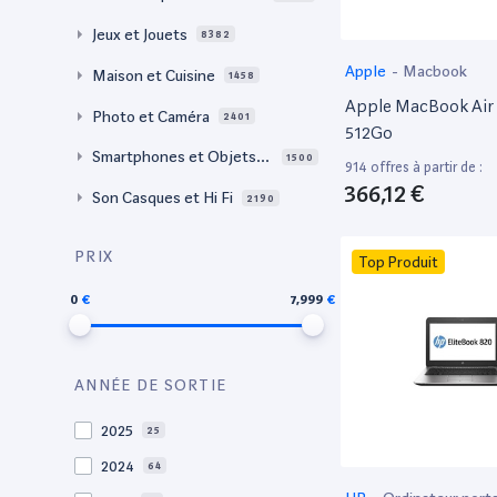
Jeux et Jouets
8382
Apple
-
Macbook
Maison et Cuisine
1458
Apple MacBook Air 
Photo et Caméra
2401
512Go
Smartphones et Objets c
1500
914 offres à partir de :
onnectés
366,12 €
Son Casques et Hi Fi
2190
PRIX
Top Produit
0
7,999
ANNÉE DE SORTIE
2025
25
2024
64