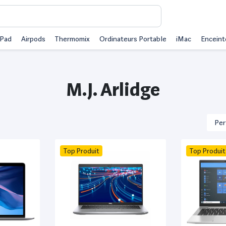
iPad
Airpods
Thermomix
Ordinateurs Portable
iMac
Enceint
M.J. Arlidge
Top Produit
Top Produit