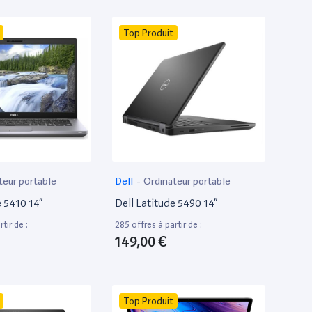
Top Produit
teur portable
Dell
-
Ordinateur portable
e 5410 14”
Dell Latitude 5490 14”
tir de :
285 offres à partir de :
149,00 €
Top Produit