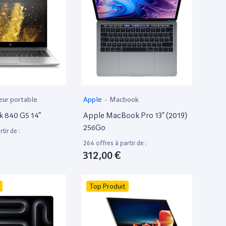
eur portable
Apple
-
Macbook
k 840 G5 14”
Apple MacBook Pro 13” (2019)
256Go
tir de :
264 offres à partir de :
312,00 €
Top Produit