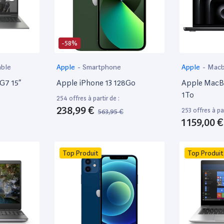
-58%
able
Apple
-
Smartphone
Apple
-
Mac
 G7 15”
Apple iPhone 13 128Go
Apple MacBo
1To
254 offres à partir de :
238,99 €
253 offres à par
563,95 €
1 159,00 €
Top Produit
Top Produit