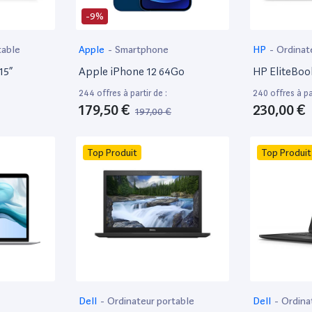
-9%
table
Apple
-
Smartphone
HP
-
Ordinat
15”
Apple iPhone 12 64Go
HP EliteBoo
244 offres à partir de :
240 offres à par
179,50 €
230,00 €
197,00 €
Top Produit
Top Produit
Dell
-
Ordinateur portable
Dell
-
Ordina