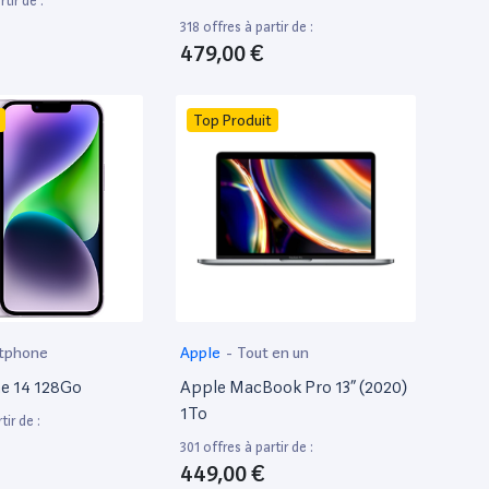
tir de :
318 offres à partir de :
479,00 €
Top Produit
tphone
Apple
-
Tout en un
e 14 128Go
Apple MacBook Pro 13” (2020)
1To
tir de :
301 offres à partir de :
449,00 €