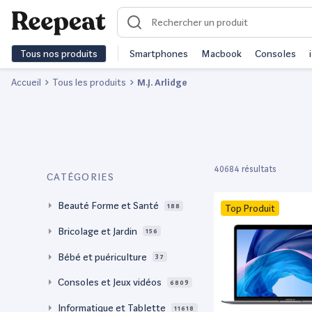
Tous nos produits
Smartphones
Macbook
Consoles
Accueil
Tous les produits
M.J. Arlidge
40684 résultats
CATÉGORIES
Beauté Forme et Santé
188
Top Produit
Bricolage et Jardin
156
Bébé et puériculture
37
Consoles et Jeux vidéos
6809
Informatique et Tablette
11618