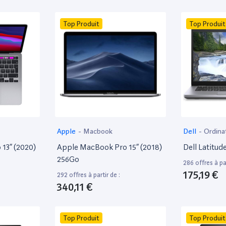
Top Produit
Top Produit
Apple
-
Macbook
Dell
-
Ordina
13” (2020)
Apple MacBook Pro 15” (2018)
Dell Latitud
256Go
286 offres à par
175,19 €
292 offres à partir de :
340,11 €
Top Produit
Top Produit