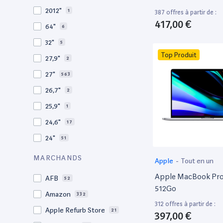
2009
3
2012"
1
387 offres à partir de :
2008
11
417,00 €
64"
6
32"
5
Top Produit
27,9"
2
27"
563
26,7"
2
25,9"
1
24,6"
17
24"
51
21,5"
156
MARCHANDS
Apple
-
Tout en un
21"
267
Apple MacBook Pro 
AFB
52
20,1"
3
512Go
Amazon
332
18"
1
312 offres à partir de :
Apple Refurb Store
21
397,00 €
17,3"
4