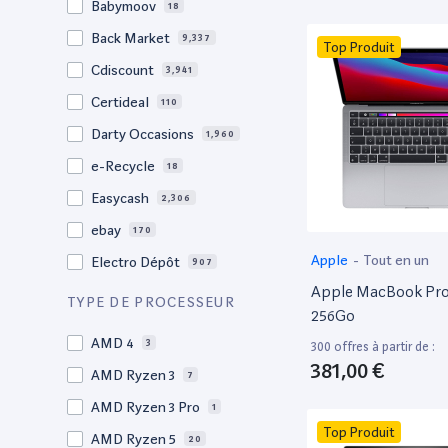
Babymoov
18
17.3"
17
Back Market
9,337
Top Produit
17"
22
Cdiscount
3,941
16.4"
1
Certideal
110
16,2"
1
Darty Occasions
1,960
16.2"
4
e-Recycle
18
16,1"
2
Easycash
2,306
16"
100
ebay
170
15,6"
12
Apple
-
Tout en un
Electro Dépôt
907
15.6"
101
Apple MacBook Pro 
Factorefurb
19
TYPE DE PROCESSEUR
15.5"
1
256Go
Fnac Occasions
17,552
15,4"
AMD 4
2
3
300 offres à partir de :
Label Emmaüs
612
381,00 €
15.4"
AMD Ryzen 3
70
7
Ma Fabrik
66
15.3"
AMD Ryzen 3 Pro
2
1
ManoMano
89
Top Produit
15"
AMD Ryzen 5
207
20