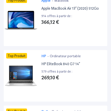
Top Produit
Apple
-
Macbook
Apple MacBook Air 13” (2020) 512Go
914 offres à partir de :
366,12 €
Top Produit
HP
-
Ordinateur portable
HP EliteBook 840 G7 14”
579 offres à partir de :
269,10 €