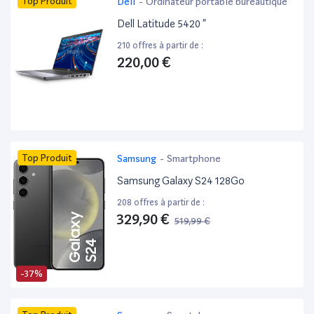
Top Produit
Dell
-
Ordinateur portable bureautique
Dell Latitude 5420 ”
210 offres à partir de :
220,00 €
Top Produit
Samsung
-
Smartphone
Samsung Galaxy S24 128Go
208 offres à partir de :
329,90 €
519,99 €
-37%