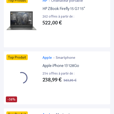
Top Produit
HP
-
Ordinateur portable
HP ZBook Firefly 15 G7 15”
262 offres à partir de :
522,00 €
Top Produit
Apple
-
Smartphone
Apple iPhone 13 128Go
254 offres à partir de :
238,99 €
563,95 €
-58%