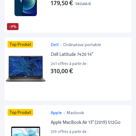
179,50 €
197,00 €
-9%
Top Produit
Dell
-
Ordinateur portable
Dell Latitude 7420 14”
241 offres à partir de :
310,00 €
Top Produit
Apple
-
Macbook
Apple MacBook Air 13” (2019) 512Go
239 offres à partir de :