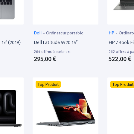
Dell
-
Ordinateur portable
HP
-
Ordinat
13” (2019)
Dell Latitude 5520 15”
HP ZBook Fir
264 offres à partir de :
262 offres à par
295,00 €
522,00 €
Top Produit
Top Produit