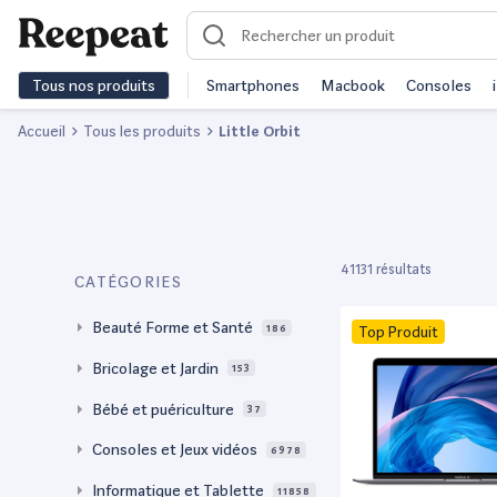
Tous nos produits
Smartphones
Macbook
Consoles
Accueil
Tous les produits
Little Orbit
41131 résultats
CATÉGORIES
Beauté Forme et Santé
186
Top Produit
Bricolage et Jardin
153
Bébé et puériculture
37
Consoles et Jeux vidéos
6978
Informatique et Tablette
11858