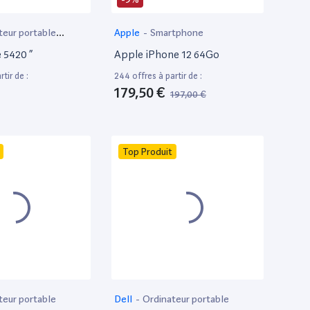
teur portable
Apple
-
Smartphone
e 5420 ”
Apple iPhone 12 64Go
tir de :
244 offres à partir de :
179,50 €
197,00 €
Top Produit
teur portable
Dell
-
Ordinateur portable