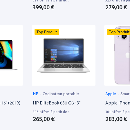
327 offres à partir de :
325 offres à par
399,00 €
279,00 €
Top Produit
Top Produit
HP
-
Ordinateur portable
Apple
-
Smar
16” (2019)
HP EliteBook 830 G8 13”
Apple iPhon
305 offres à partir de :
301 offres à par
265,00 €
283,00 €