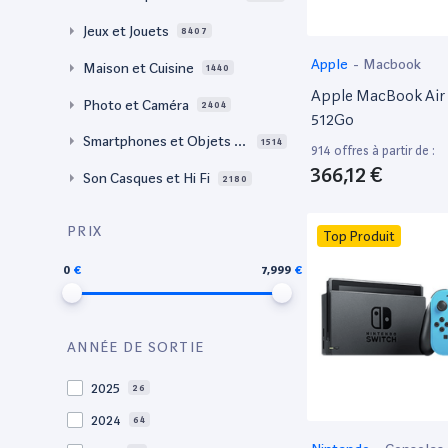
Jeux et Jouets
8407
Apple
-
Macbook
Maison et Cuisine
1440
Apple MacBook Air 
Photo et Caméra
2404
512Go
Smartphones et Objets c
1514
914 offres à partir de :
onnectés
366,12 €
Son Casques et Hi Fi
2180
PRIX
Top Produit
0
7,999
ANNÉE DE SORTIE
2025
26
2024
64