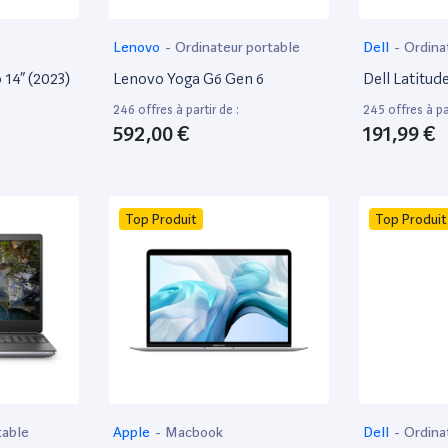
Lenovo
-
Ordinateur portable
Dell
-
Ordina
bureautique
14” (2023)
Lenovo Yoga G6 Gen 6
Dell Latitud
246 offres à partir de :
245 offres à par
592,00 €
191,99 €
Top Produit
Top Produit
table
Apple
-
Macbook
Dell
-
Ordina