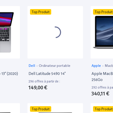
Top Produit
Top Produit
Dell
-
Ordinateur portable
Apple
-
Mac
13” (2020)
Dell Latitude 5490 14”
Apple MacBo
256Go
296 offres à partir de :
149,00 €
292 offres à par
340,11 €
Top Produit
Top Produit