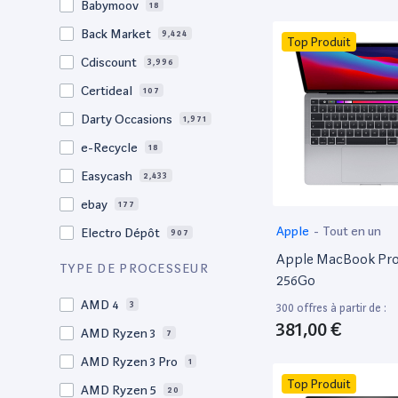
Babymoov
18
17.3"
17
Back Market
9,424
Top Produit
17"
22
Cdiscount
3,996
16.4"
1
Certideal
107
16,2"
1
Darty Occasions
1,971
16.2"
4
e-Recycle
18
16,1"
2
Easycash
2,433
16"
102
ebay
177
15,6"
11
Apple
-
Tout en un
Electro Dépôt
907
15.6"
103
Apple MacBook Pro 
Factorefurb
19
TYPE DE PROCESSEUR
15,4"
2
256Go
Fnac Occasions
17,635
15.4"
AMD 4
73
3
300 offres à partir de :
Label Emmaüs
613
381,00 €
15.3"
AMD Ryzen 3
2
7
Ma Fabrik
66
15"
AMD Ryzen 3 Pro
205
1
ManoMano
89
Top Produit
14.6"
AMD Ryzen 5
3
20