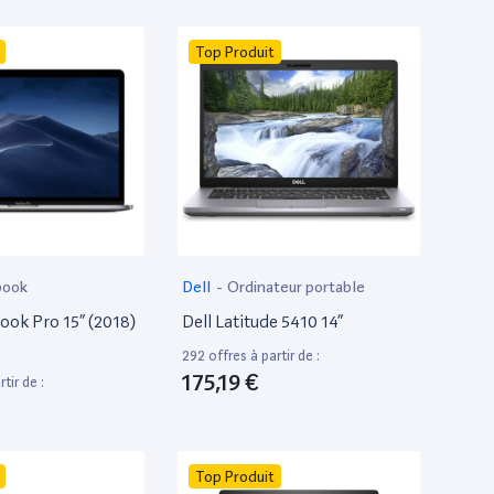
Top Produit
book
Dell
-
Ordinateur portable
ok Pro 15” (2018)
Dell Latitude 5410 14”
292 offres à partir de :
175,19 €
tir de :
Top Produit