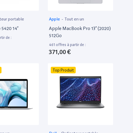
teur portable
Apple
-
Tout en un
e 5420 14”
Apple MacBook Pro 13” (2020)
512Go
tir de :
461 offres à partir de :
371,00 €
Top Produit