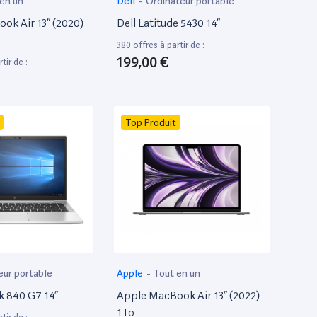
 en un
Dell
-
Ordinateur portable
ok Air 13” (2020)
Dell Latitude 5430 14”
380 offres à partir de :
199,00 €
tir de :
Top Produit
eur portable
Apple
-
Tout en un
k 840 G7 14”
Apple MacBook Air 13” (2022)
1To