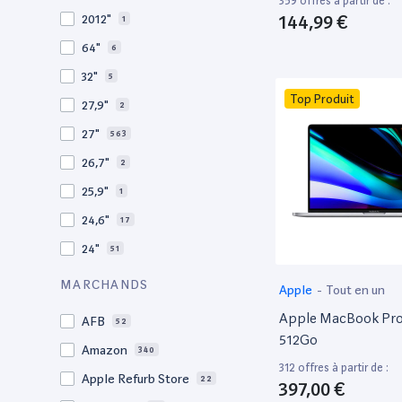
359 offres à partir de :
2009
3
144,99 €
2012"
1
2008
11
64"
6
32"
5
Top Produit
27,9"
2
27"
563
26,7"
2
25,9"
1
24,6"
17
24"
51
21,5"
156
MARCHANDS
Apple
-
Tout en un
21"
267
Apple MacBook Pro 
AFB
52
20,1"
3
512Go
Amazon
340
18"
1
312 offres à partir de :
Apple Refurb Store
22
397,00 €
17,3"
2