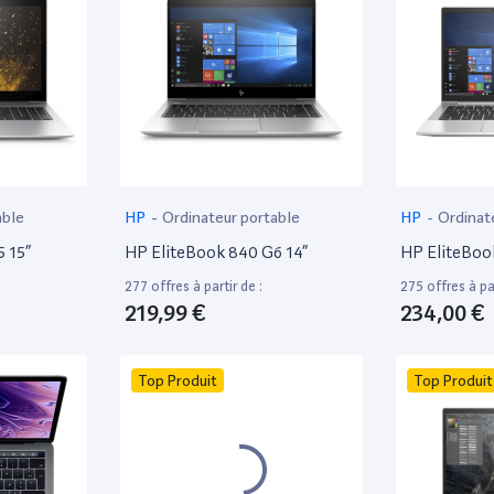
able
HP
-
Ordinateur portable
HP
-
Ordinat
 15”
HP EliteBook 840 G6 14”
HP EliteBoo
277 offres à partir de :
275 offres à par
219,99 €
234,00 €
Top Produit
Top Produit