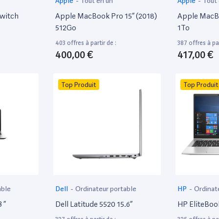
Apple
-
Tout en un
Apple
-
Tout
witch
Apple MacBook Pro 15” (2018)
Apple MacBo
512Go
1To
403 offres à partir de :
387 offres à par
400,00 €
417,00 €
Top Produit
Top Produit
able
Dell
-
Ordinateur portable
HP
-
Ordinat
 ”
Dell Latitude 5520 15.6”
HP EliteBoo