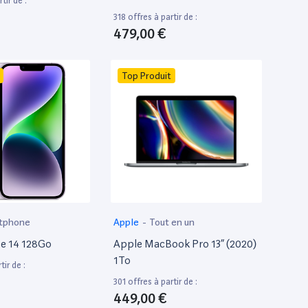
tir de :
318 offres à partir de :
479,00 €
Top Produit
tphone
Apple
-
Tout en un
e 14 128Go
Apple MacBook Pro 13” (2020)
1To
tir de :
301 offres à partir de :
449,00 €