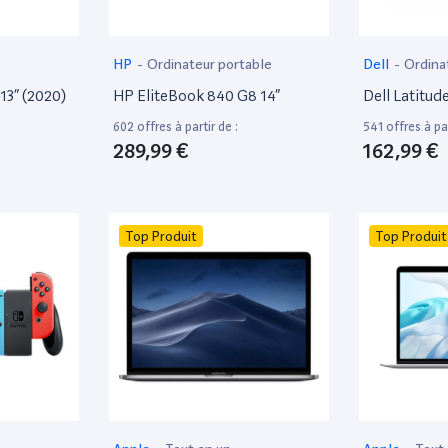
HP
-
Ordinateur portable
Dell
-
Ordina
13” (2020)
HP EliteBook 840 G8 14”
Dell Latitud
602 offres à partir de :
541 offres à par
289,99 €
162,99 €
Top Produit
Top Produit