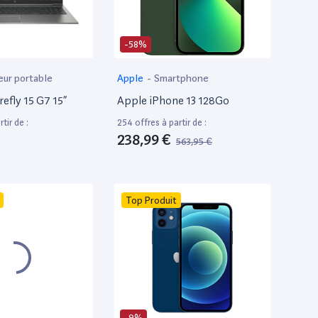
-58%
eur portable
Apple
-
Smartphone
efly 15 G7 15”
Apple iPhone 13 128Go
tir de :
254 offres à partir de :
238,99 €
563,95 €
Top Produit
-9%