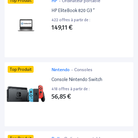
Top Produit
HP
-
Ordinateur portable
HP EliteBook 820 G3 ”
422 offres à partir de :
149,11 €
Top Produit
Nintendo
-
Consoles
Console Nintendo Switch
418 offres à partir de :
56,85 €