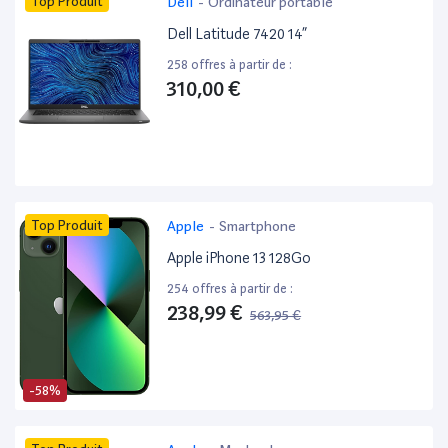
Top Produit
Dell
-
Ordinateur portable
Dell Latitude 7420 14”
258 offres à partir de :
310,00 €
Top Produit
Apple
-
Smartphone
Apple iPhone 13 128Go
254 offres à partir de :
238,99 €
563,95 €
-58%