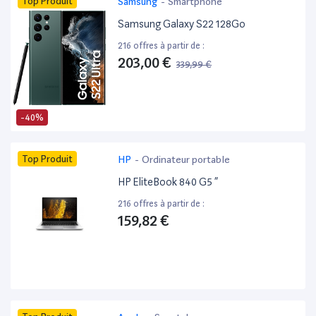
Top Produit
Samsung
-
Smartphone
Samsung Galaxy S22 128Go
216 offres à partir de :
203,00 €
339,99 €
-40%
Top Produit
HP
-
Ordinateur portable
HP EliteBook 840 G5 ”
216 offres à partir de :
159,82 €