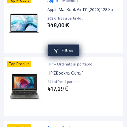
Top Produit
Apple
-
Macbook
Apple MacBook Air 13” (2020) 128Go
202 offres à partir de :
348,00 €
Filtres
Top Produit
HP
-
Ordinateur portable
HP ZBook 15 G6 15”
201 offres à partir de :
417,29 €