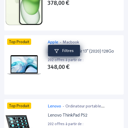
378,00 €
Top Produit
Apple
-
Macbook
Filtres
Apple MacBook Air 13” (2020) 128Go
202 offres à partir de :
348,00 €
Top Produit
Lenovo
-
Ordinateur portable
bureautique
Lenovo ThinkPad P52
202 offres à partir de :