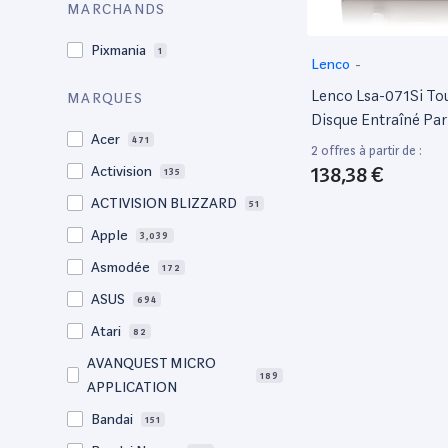
MARCHANDS
Pixmania
1
Lenco
-
Lenco Lsa-071Si To
MARQUES
Disque Entraîné Par
Acer
471
Gris Complètement
2 offres à partir de :
Automatique
138,38 €
Activision
135
ACTIVISION BLIZZARD
51
Apple
3,039
Asmodée
172
ASUS
694
Atari
82
AVANQUEST MICRO
189
APPLICATION
Bandai
151