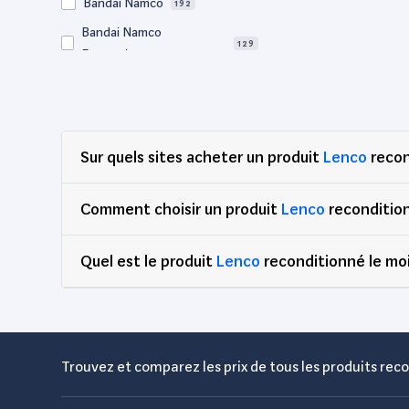
Bandai Namco
192
Bandai Namco
129
Entertainment
Bigben
65
BM Sonic
64
Bose
57
Sur quels sites acheter un produit
Lenco
recon
Canon
729
Clementoni
76
Comment choisir un produit
Lenco
reconditio
Corsair
71
Quel est le produit
DEG
Lenco
reconditionné le moi
89
Dell
2,897
Djeco
65
Edenwood
47
Trouvez et comparez les prix de tous les produits reco
Eidos Interactive
81
Electrolux
59