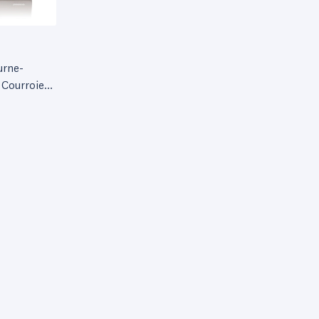
urne-
 Courroie