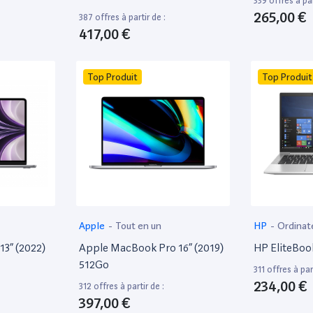
339 offres à par
265,00 €
387 offres à partir de :
417,00 €
Top Produit
Top Produit
Apple
-
Tout en un
HP
-
Ordinat
13” (2022)
Apple MacBook Pro 16” (2019)
HP EliteBoo
512Go
311 offres à part
234,00 €
312 offres à partir de :
397,00 €