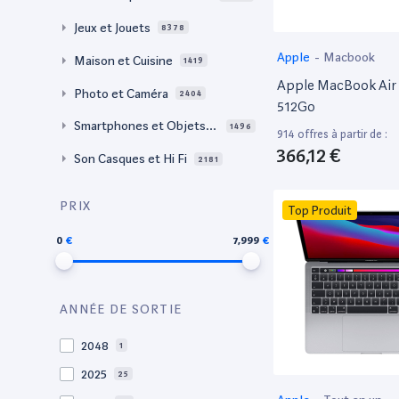
Jeux et Jouets
8378
Apple
-
Macbook
Maison et Cuisine
1419
Apple MacBook Air 
Photo et Caméra
2404
512Go
Smartphones et Objets c
1496
914 offres à partir de :
onnectés
366,12 €
Son Casques et Hi Fi
2181
PRIX
Top Produit
0
7,999
ANNÉE DE SORTIE
2048
1
2025
25