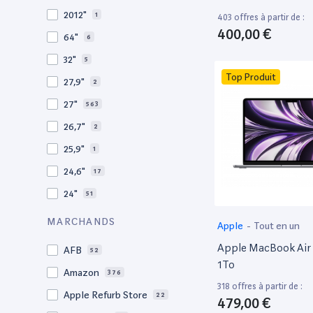
2010
19
2012"
1
403 offres à partir de :
2009
3
400,00 €
64"
6
2008
11
32"
5
Top Produit
27,9"
2
27"
563
26,7"
2
25,9"
1
24,6"
17
24"
51
21,5"
156
MARCHANDS
Apple
-
Tout en un
21"
267
Apple MacBook Air 
AFB
52
20,1"
3
1To
Amazon
376
18"
1
318 offres à partir de :
Apple Refurb Store
22
479,00 €
17,3"
5