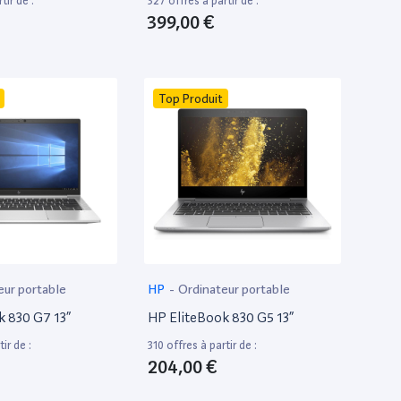
tir de :
327 offres à partir de :
399,00 €
Top Produit
eur portable
HP
-
Ordinateur portable
k 830 G7 13”
HP EliteBook 830 G5 13”
ir de :
310 offres à partir de :
204,00 €