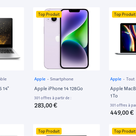
Top Produit
Top Produit
able
Apple
-
Smartphone
Apple
-
Tout
5 14”
Apple iPhone 14 128Go
Apple MacBo
1To
301 offres à partir de :
283,00 €
301 offres à par
449,00 €
Top Produit
Top Produit