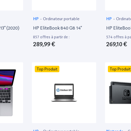
HP
-
Ordinateur portable
HP
-
Ordinat
13” (2020)
HP EliteBook 840 G8 14”
HP EliteBoo
857 offres à partir de :
574 offres à par
289,99 €
269,10 €
Top Produit
Top Produit