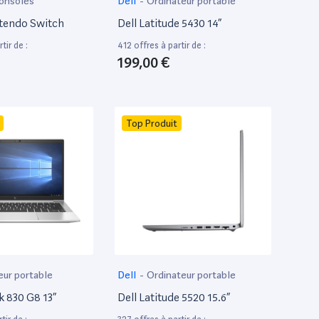
onsoles
Dell
-
Ordinateur portable
tendo Switch
Dell Latitude 5430 14”
tir de :
412 offres à partir de :
199,00 €
Top Produit
eur portable
Dell
-
Ordinateur portable
k 830 G8 13”
Dell Latitude 5520 15.6”