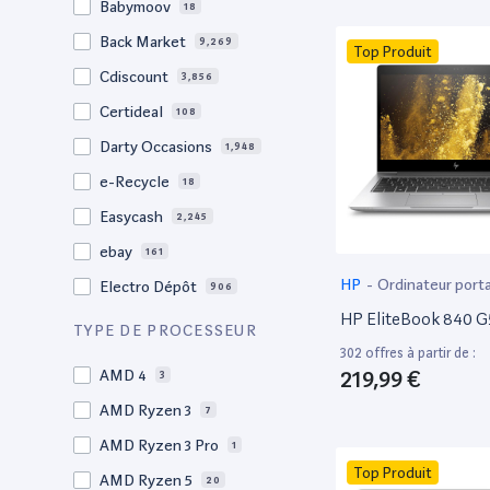
Babymoov
18
17.3"
17
Back Market
9,269
Top Produit
17"
22
Cdiscount
3,856
16.4"
1
Certideal
108
16,2"
1
Darty Occasions
1,948
16.2"
4
e-Recycle
18
16,1"
2
Easycash
2,245
16"
96
ebay
161
15,6"
12
HP
-
Ordinateur port
Electro Dépôt
906
15.6"
102
HP EliteBook 840 G
Factorefurb
19
TYPE DE PROCESSEUR
15.5"
1
302 offres à partir de :
Fnac Occasions
17,368
15,4"
219,99 €
AMD 4
2
3
Label Emmaüs
608
15.4"
AMD Ryzen 3
68
7
Ma Fabrik
192
15.3"
AMD Ryzen 3 Pro
2
1
ManoMano
89
Top Produit
15"
AMD Ryzen 5
202
20