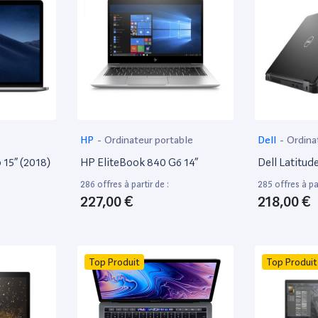
HP
-
Ordinateur portable
Dell
-
Ordina
15” (2018)
HP EliteBook 840 G6 14”
Dell Latitud
286 offres à partir de :
285 offres à par
227,00 €
218,00 €
Top Produit
Top Produit