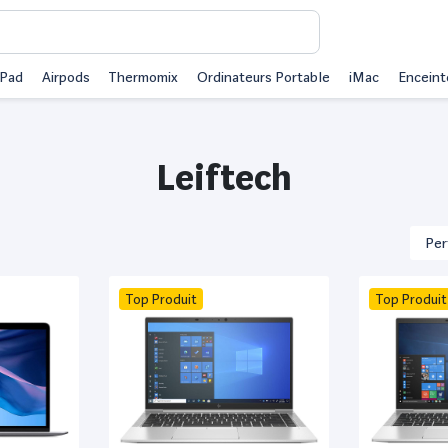
iPad
Airpods
Thermomix
Ordinateurs Portable
iMac
Enceint
Leiftech
Top Produit
Top Produit