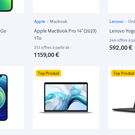
Apple
-
Macbook
Lenovo
-
Ord
8Go
Apple MacBook Pro 14” (2023)
Lenovo Yoga
1To
246 offres à par
592,00 €
253 offres à partir de :
1 159,00 €
Top Produit
Top Produit