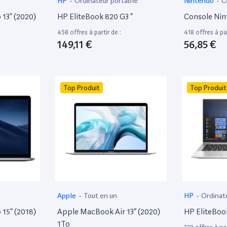
HP
-
Ordinateur portable
Nintendo
-
C
13” (2020)
HP EliteBook 820 G3 ”
Console Nin
458 offres à partir de :
418 offres à par
149,11 €
56,85 €
Top Produit
Top Produit
Apple
-
Tout en un
HP
-
Ordinat
15” (2018)
Apple MacBook Air 13” (2020)
HP EliteBoo
1To