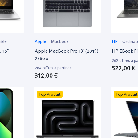
able
Apple
-
Macbook
HP
-
Ordinat
 15”
Apple MacBook Pro 13” (2019)
HP ZBook Fir
256Go
262 offres à par
522,00 €
264 offres à partir de :
312,00 €
Top Produit
Top Produit