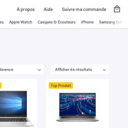
À propos
Aide
Suivre ma commande
es
Apple Watch
Casques & Écouteurs
iPhone
Samsung Galaxy
Top Produit