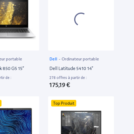
eur portable
Dell
-
Ordinateur portable
k 850 G5 15”
Dell Latitude 5410 14”
tir de :
278 offres à partir de :
175,19 €
Top Produit