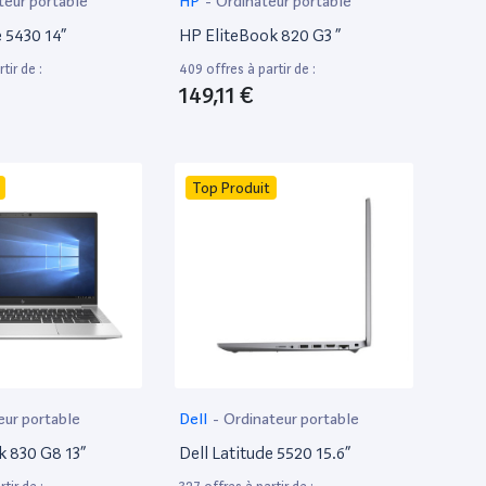
teur portable
HP
-
Ordinateur portable
e 5430 14”
HP EliteBook 820 G3 ”
tir de :
409 offres à partir de :
149,11 €
Top Produit
eur portable
Dell
-
Ordinateur portable
k 830 G8 13”
Dell Latitude 5520 15.6”