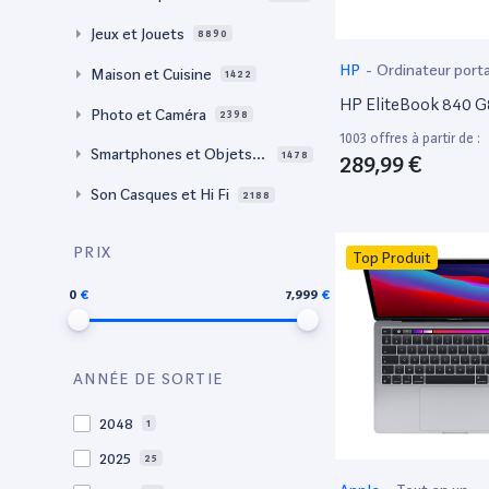
Jeux et Jouets
8890
HP
-
Ordinateur port
Maison et Cuisine
1422
HP EliteBook 840 G
Photo et Caméra
2398
1003 offres à partir de :
Smartphones et Objets c
1478
289,99 €
onnectés
Son Casques et Hi Fi
2188
PRIX
Top Produit
0
7,999
ANNÉE DE SORTIE
2048
1
2025
25