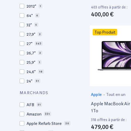
2010
19
2012"
1
403 offres à partir de :
2009
3
400,00 €
64"
6
2008
11
32"
5
Top Produit
27,9"
2
27"
563
26,7"
2
25,9"
1
24,6"
18
24"
51
21,5"
156
MARCHANDS
Apple
-
Tout en un
21"
267
Apple MacBook Air 
AFB
51
20,1"
3
1To
Amazon
331
18"
1
318 offres à partir de :
Apple Refurb Store
20
479,00 €
17,3"
5