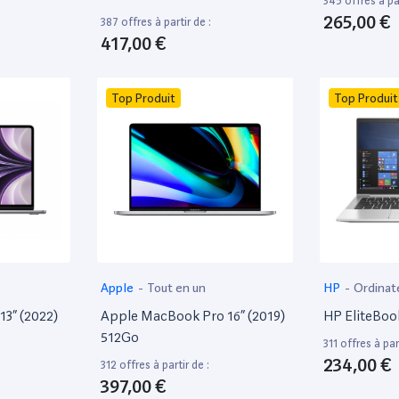
345 offres à par
265,00 €
387 offres à partir de :
417,00 €
Top Produit
Top Produit
Apple
-
Tout en un
HP
-
Ordinat
13” (2022)
Apple MacBook Pro 16” (2019)
HP EliteBoo
512Go
311 offres à part
234,00 €
312 offres à partir de :
397,00 €