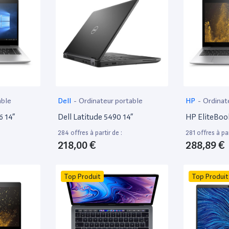
able
Dell
-
Ordinateur portable
HP
-
Ordinat
6 14”
Dell Latitude 5490 14”
HP EliteBoo
284 offres à partir de :
281 offres à par
218,00 €
288,89 €
Top Produit
Top Produit