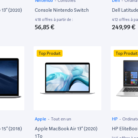
Nintendo
-
Consoles
Dell
-
Ordina
13” (2020)
Console Nintendo Switch
Dell Latitud
418 offres à partir de :
412 offres à par
56,85 €
249,99 €
Top Produit
Top Produit
Apple
-
Tout en un
HP
-
Ordinat
15” (2018)
Apple MacBook Air 13” (2020)
HP EliteBoo
1To