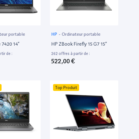
teur portable
HP
-
Ordinateur portable
e 7420 14”
HP ZBook Firefly 15 G7 15”
tir de :
262 offres à partir de :
522,00 €
Top Produit