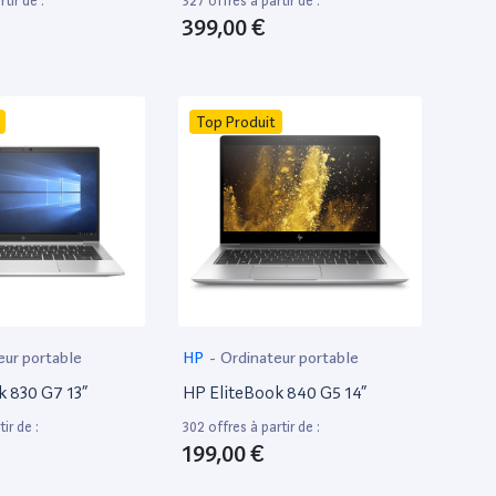
tir de :
327 offres à partir de :
399,00 €
Top Produit
eur portable
HP
-
Ordinateur portable
k 830 G7 13”
HP EliteBook 840 G5 14”
ir de :
302 offres à partir de :
199,00 €