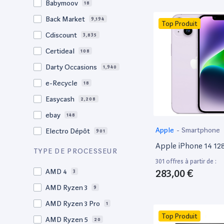
Babymoov
18
17.3"
17
Back Market
9,194
Top Produit
17"
21
Cdiscount
3,835
16.4"
1
Certideal
108
16,2"
1
Darty Occasions
1,940
16.2"
4
e-Recycle
18
16,1"
2
Easycash
2,208
16"
94
ebay
148
15,6"
11
Apple
-
Smartphone
Electro Dépôt
901
15.6"
100
Apple iPhone 14 1
Factorefurb
19
TYPE DE PROCESSEUR
15.5"
2
301 offres à partir de :
Fnac Occasions
17,906
15,4"
283,00 €
AMD 4
2
3
Label Emmaüs
600
15.4"
AMD Ryzen 3
69
9
Ma Fabrik
192
15.3"
AMD Ryzen 3 Pro
2
1
ManoMano
89
Top Produit
15"
AMD Ryzen 5
201
20