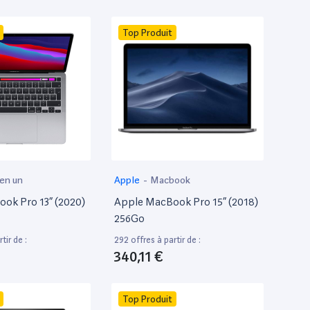
Top Produit
 en un
Apple
-
Macbook
ok Pro 13” (2020)
Apple MacBook Pro 15” (2018)
256Go
tir de :
292 offres à partir de :
340,11 €
Top Produit