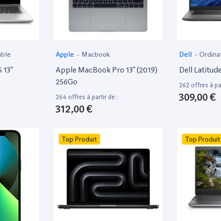
able
Apple
-
Macbook
Dell
-
Ordina
 13”
Apple MacBook Pro 13” (2019)
Dell Latitud
256Go
262 offres à par
309,00 €
264 offres à partir de :
312,00 €
Top Produit
Top Produit