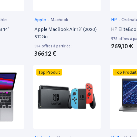
able
Apple
-
Macbook
HP
-
Ordinat
8 14”
Apple MacBook Air 13” (2020)
HP EliteBoo
512Go
578 offres à par
269,10 €
914 offres à partir de :
366,12 €
Top Produit
Top Produit