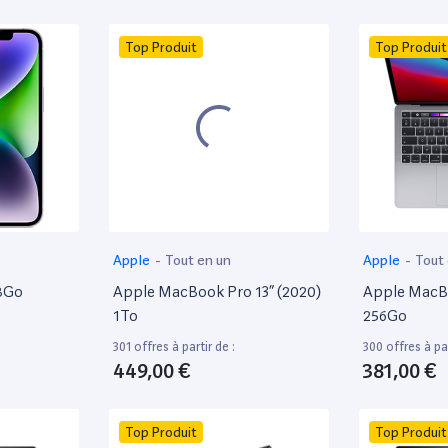
Top Produit
Top Produit
Apple
-
Tout en un
Apple
-
Tout
28Go
Apple MacBook Pro 13” (2020)
Apple MacBo
1To
256Go
301 offres à partir de :
300 offres à par
449,00 €
381,00 €
Top Produit
Top Produit