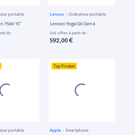
teur portable
Lenovo
-
Ordinateur portable
on 7560 15”
Lenovo Yoga G6 Gen 6
tir de :
246 offres à partir de :
592,00 €
Top Produit
teur portable
Apple
-
Smartphone