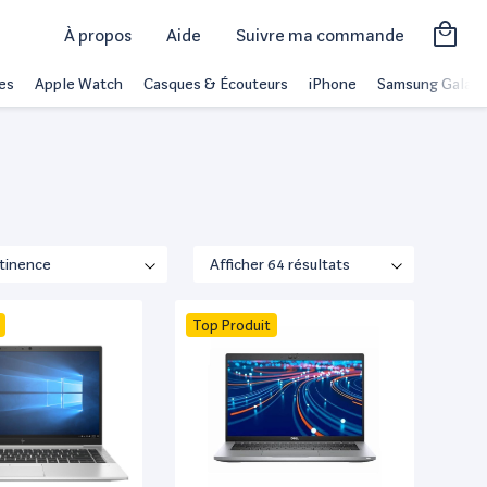
À propos
Aide
Suivre ma commande
es
Apple Watch
Casques & Écouteurs
iPhone
Samsung Galaxy
Top Produit