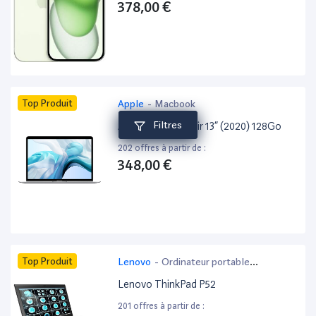
378,00 €
Top Produit
Apple
-
Macbook
Filtres
Apple MacBook Air 13” (2020) 128Go
202 offres à partir de :
348,00 €
Top Produit
Lenovo
-
Ordinateur portable
bureautique
Lenovo ThinkPad P52
201 offres à partir de :