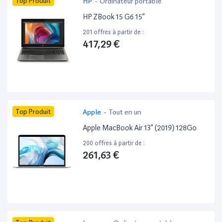
Top Produit
HP
-
Ordinateur portable
HP ZBook 15 G6 15”
201 offres à partir de :
417,29 €
Top Produit
Apple
-
Tout en un
Apple MacBook Air 13” (2019) 128Go
200 offres à partir de :
261,63 €