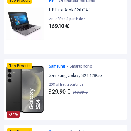
Top Produit
HP
-
Ordinateur portable
HP EliteBook 820 G4 ”
210 offres à partir de :
169,10 €
Top Produit
Samsung
-
Smartphone
Samsung Galaxy S24 128Go
208 offres à partir de :
329,90 €
519,99 €
-37%