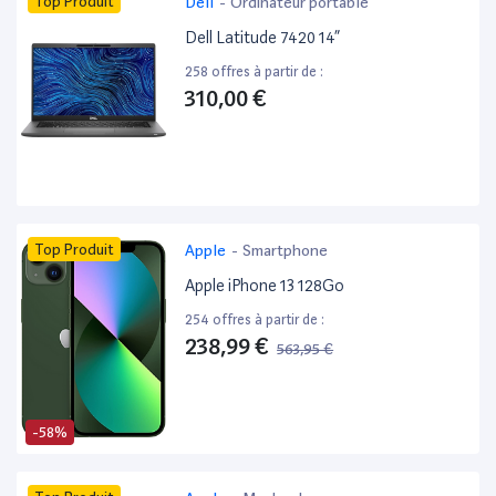
Top Produit
Dell
-
Ordinateur portable
Dell Latitude 7420 14”
258 offres à partir de :
310,00 €
Top Produit
Apple
-
Smartphone
Apple iPhone 13 128Go
254 offres à partir de :
238,99 €
563,95 €
-58%