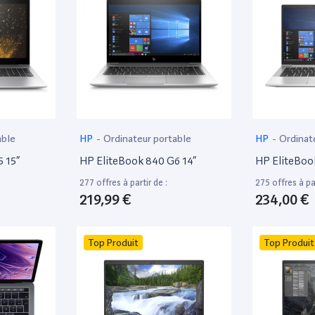
able
HP
-
Ordinateur portable
HP
-
Ordinat
 15”
HP EliteBook 840 G6 14”
HP EliteBoo
277 offres à partir de :
275 offres à par
219,99 €
234,00 €
Top Produit
Top Produit