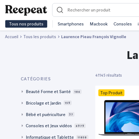
Tous nos produits
Smartphones
Macbook
Consoles
Accueil
Tous les produits
Laurence Pieau François Vignolle
La
41145 résultats
CATÉGORIES
Beauté Forme et Santé
186
Top Produit
Bricolage et Jardin
159
Bébé et puériculture
37
Consoles et Jeux vidéos
6979
Informatique et Tablette
11858