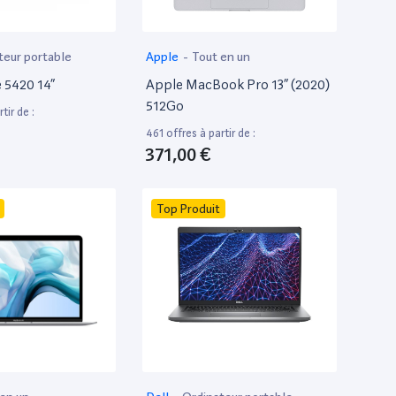
teur portable
Apple
-
Tout en un
e 5420 14”
Apple MacBook Pro 13” (2020)
512Go
tir de :
461 offres à partir de :
371,00 €
Top Produit