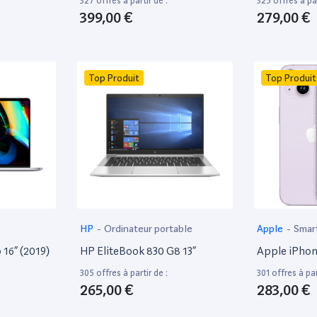
327 offres à partir de :
325 offres à par
399,00 €
279,00 €
Top Produit
Top Produit
HP
-
Ordinateur portable
Apple
-
Smar
16” (2019)
HP EliteBook 830 G8 13”
Apple iPhon
305 offres à partir de :
301 offres à par
265,00 €
283,00 €