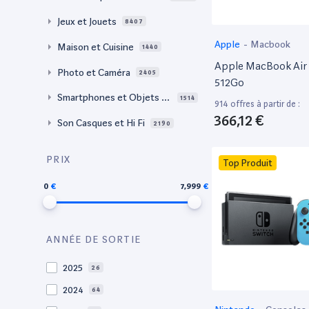
Jeux et Jouets
8407
Apple
-
Macbook
Maison et Cuisine
1440
Apple MacBook Air 
Photo et Caméra
2405
512Go
Smartphones et Objets c
1514
914 offres à partir de :
onnectés
366,12 €
Son Casques et Hi Fi
2190
PRIX
Top Produit
0
7,999
ANNÉE DE SORTIE
2025
26
2024
64