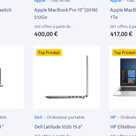
Apple
-
Tout en un
Apple
-
Tout
witch
Apple MacBook Pro 15” (2018)
Apple MacBo
512Go
1To
403 offres à partir de :
387 offres à par
400,00 €
417,00 €
Top Produit
Top Produit
able
Dell
-
Ordinateur portable
HP
-
Ordinat
 ”
Dell Latitude 5520 15.6”
HP EliteBoo