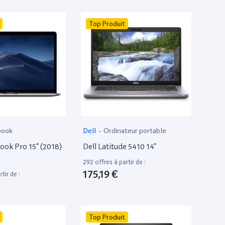
Top Produit
book
Dell
-
Ordinateur portable
ok Pro 15” (2018)
Dell Latitude 5410 14”
292 offres à partir de :
175,19 €
tir de :
Top Produit