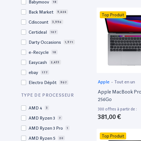
Babymoov
18
17.3"
17
Back Market
9,424
Top Produit
17"
22
Cdiscount
3,996
16.4"
1
Certideal
107
16,2"
1
Darty Occasions
1,971
16.2"
4
e-Recycle
18
16,1"
2
Easycash
2,433
16"
102
ebay
177
15,6"
11
Apple
-
Tout en un
Electro Dépôt
907
15.6"
103
Apple MacBook Pro 
Factorefurb
19
TYPE DE PROCESSEUR
15,4"
2
256Go
Fnac Occasions
17,635
15.4"
AMD 4
73
3
300 offres à partir de :
Label Emmaüs
613
381,00 €
15.3"
AMD Ryzen 3
2
7
Ma Fabrik
66
15"
AMD Ryzen 3 Pro
205
1
ManoMano
89
Top Produit
14.6"
AMD Ryzen 5
3
20