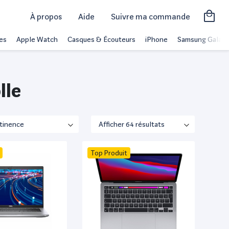
À propos
Aide
Suivre ma commande
es
Apple Watch
Casques & Écouteurs
iPhone
Samsung Galaxy
lle
Top Produit