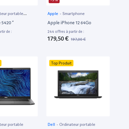
teur portable
Apple
-
Smartphone
e 5420 ”
Apple iPhone 12 64Go
tir de :
244 offres à partir de :
179,50 €
197,00 €
Top Produit
teur portable
Dell
-
Ordinateur portable