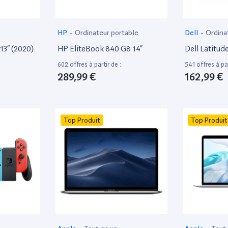
HP
-
Ordinateur portable
Dell
-
Ordina
13” (2020)
HP EliteBook 840 G8 14”
Dell Latitud
602 offres à partir de :
541 offres à par
289,99 €
162,99 €
Top Produit
Top Produit