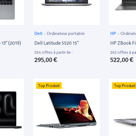
Dell
-
Ordinateur portable
HP
-
Ordinat
13” (2019)
Dell Latitude 5520 15”
HP ZBook Fir
264 offres à partir de :
262 offres à par
295,00 €
522,00 €
Top Produit
Top Produit