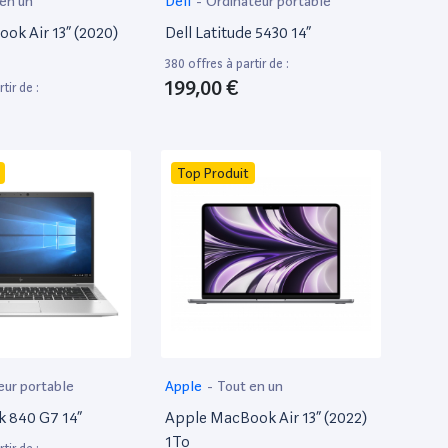
 en un
Dell
-
Ordinateur portable
ok Air 13” (2020)
Dell Latitude 5430 14”
380 offres à partir de :
199,00 €
tir de :
Top Produit
eur portable
Apple
-
Tout en un
k 840 G7 14”
Apple MacBook Air 13” (2022)
1To