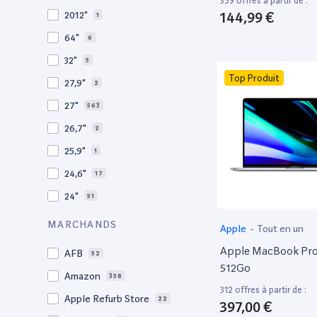
359 offres à partir de :
2009
3
144,99 €
2012"
1
2008
11
64"
6
32"
5
Top Produit
27,9"
2
27"
563
26,7"
2
25,9"
1
24,6"
17
24"
51
21,5"
156
MARCHANDS
Apple
-
Tout en un
21"
267
Apple MacBook Pro 
AFB
52
20,1"
3
512Go
Amazon
358
18"
1
312 offres à partir de :
Apple Refurb Store
22
397,00 €
17,3"
2