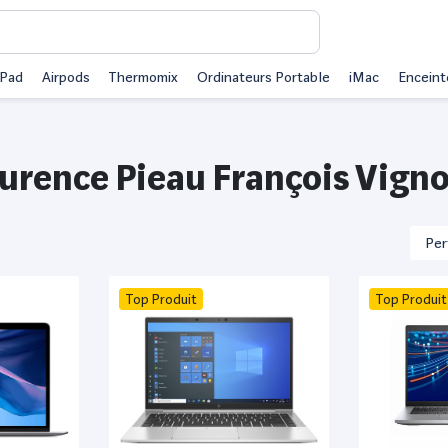
iPad
Airpods
Thermomix
Ordinateurs Portable
iMac
Enceint
urence Pieau François Vigno
Top Produit
Top Produit