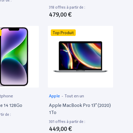
tir de :
318 offres à partir de :
479,00 €
Top Produit
tphone
Apple
-
Tout en un
e 14 128Go
Apple MacBook Pro 13” (2020)
1To
tir de :
301 offres à partir de :
449,00 €