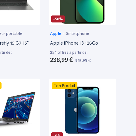
-58%
eur portable
Apple
-
Smartphone
efly 15 G7 15”
Apple iPhone 13 128Go
tir de :
254 offres à partir de :
238,99 €
563,95 €
Top Produit
-9%