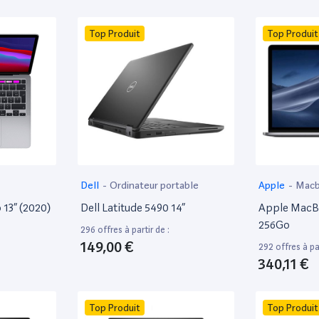
Top Produit
Top Produit
Dell
-
Ordinateur portable
Apple
-
Mac
13” (2020)
Dell Latitude 5490 14”
Apple MacBo
256Go
296 offres à partir de :
149,00 €
292 offres à par
340,11 €
Top Produit
Top Produit