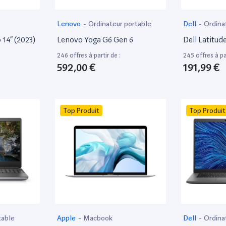
Lenovo
-
Ordinateur portable
Dell
-
Ordina
bureautique
14” (2023)
Lenovo Yoga G6 Gen 6
Dell Latitud
246 offres à partir de :
245 offres à par
592,00 €
191,99 €
Top Produit
Top Produit
table
Apple
-
Macbook
Dell
-
Ordina