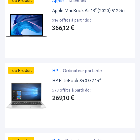
Top Produit
Apple
-
Macbook
Apple MacBook Air 13” (2020) 512Go
914 offres à partir de :
366,12 €
Top Produit
HP
-
Ordinateur portable
HP EliteBook 840 G7 14”
579 offres à partir de :
269,10 €