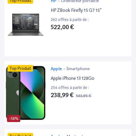
Top Produit
HP
-
Ordinateur portable
HP ZBook Firefly 15 G7 15”
262 offres à partir de :
522,00 €
Top Produit
Apple
-
Smartphone
Apple iPhone 13 128Go
254 offres à partir de :
238,99 €
563,95 €
-58%