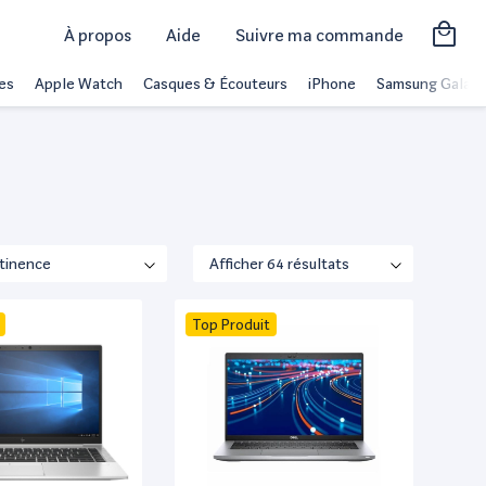
À propos
Aide
Suivre ma commande
es
Apple Watch
Casques & Écouteurs
iPhone
Samsung Galaxy
Top Produit