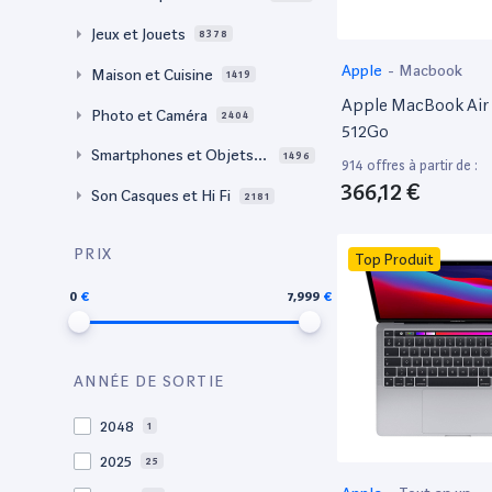
Jeux et Jouets
8378
Apple
-
Macbook
Maison et Cuisine
1419
Apple MacBook Air 
Photo et Caméra
2404
512Go
Smartphones et Objets c
1496
914 offres à partir de :
onnectés
366,12 €
Son Casques et Hi Fi
2181
PRIX
Top Produit
0
7,999
ANNÉE DE SORTIE
2048
1
2025
25