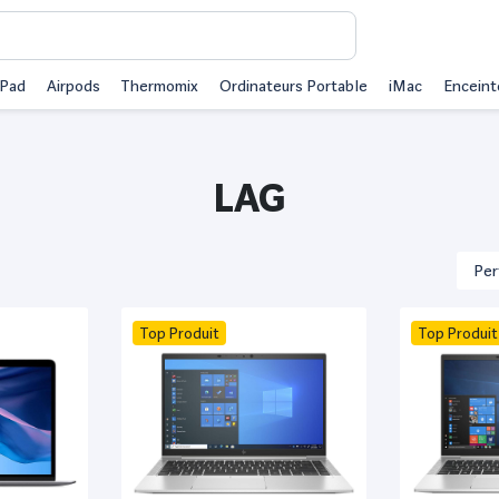
iPad
Airpods
Thermomix
Ordinateurs Portable
iMac
Enceint
LAG
Top Produit
Top Produit