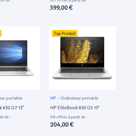
tir de :
327 offres à partir de :
399,00 €
Top Produit
eur portable
HP
-
Ordinateur portable
k 830 G7 13”
HP EliteBook 830 G5 13”
ir de :
310 offres à partir de :
204,00 €