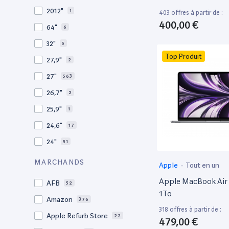
2010
19
2012"
1
403 offres à partir de :
2009
3
400,00 €
64"
6
2008
11
32"
5
Top Produit
27,9"
2
27"
563
26,7"
2
25,9"
1
24,6"
17
24"
51
21,5"
156
MARCHANDS
Apple
-
Tout en un
21"
267
Apple MacBook Air 
AFB
52
20,1"
3
1To
Amazon
376
18"
1
318 offres à partir de :
Apple Refurb Store
22
479,00 €
17,3"
5