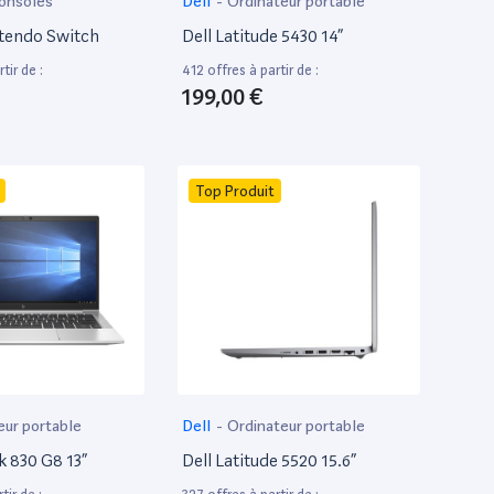
onsoles
Dell
-
Ordinateur portable
tendo Switch
Dell Latitude 5430 14”
tir de :
412 offres à partir de :
199,00 €
Top Produit
eur portable
Dell
-
Ordinateur portable
k 830 G8 13”
Dell Latitude 5520 15.6”