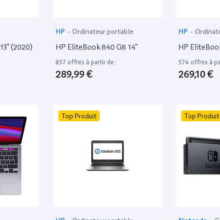
HP
-
Ordinateur portable
HP
-
Ordinat
13” (2020)
HP EliteBook 840 G8 14”
HP EliteBoo
857 offres à partir de :
574 offres à par
289,99 €
269,10 €
Top Produit
Top Produit