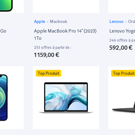
Apple
-
Macbook
Lenovo
-
Ord
8Go
Apple MacBook Pro 14” (2023)
Lenovo Yoga
1To
246 offres à par
592,00 €
253 offres à partir de :
1 159,00 €
Top Produit
Top Produit