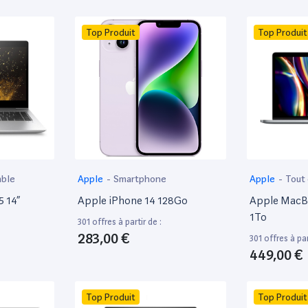
Top Produit
Top Produit
able
Apple
-
Smartphone
Apple
-
Tout
5 14”
Apple iPhone 14 128Go
Apple MacBo
1To
301 offres à partir de :
283,00 €
301 offres à par
449,00 €
Top Produit
Top Produit