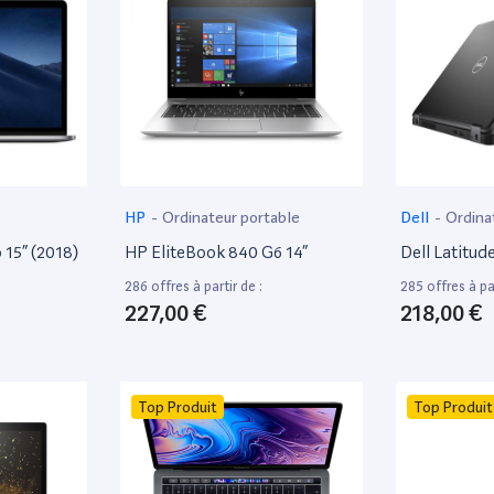
HP
-
Ordinateur portable
Dell
-
Ordina
15” (2018)
HP EliteBook 840 G6 14”
Dell Latitud
286 offres à partir de :
285 offres à par
227,00 €
218,00 €
Top Produit
Top Produit