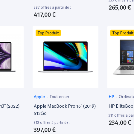
339 offres à par
265,00 €
387 offres à partir de :
417,00 €
Top Produit
Top Produit
Apple
-
Tout en un
HP
-
Ordinat
13” (2022)
Apple MacBook Pro 16” (2019)
HP EliteBoo
512Go
311 offres à part
234,00 €
312 offres à partir de :
397,00 €