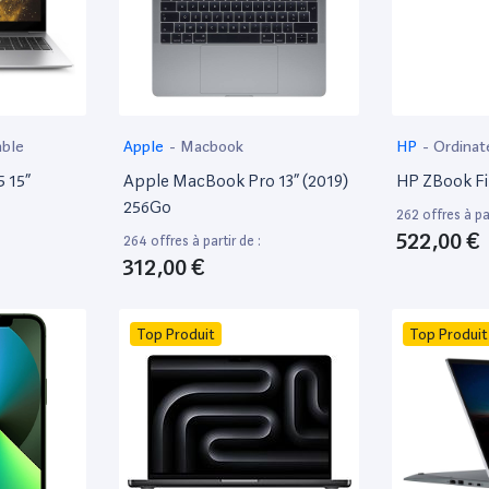
able
Apple
-
Macbook
HP
-
Ordinat
 15”
Apple MacBook Pro 13” (2019)
HP ZBook Fir
256Go
262 offres à par
522,00 €
264 offres à partir de :
312,00 €
Top Produit
Top Produit