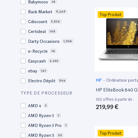
Babymoov
18
17.3"
17
Back Market
9,269
Top Produit
17"
22
Cdiscount
3,856
16.4"
1
Certideal
108
16,2"
1
Darty Occasions
1,948
16.2"
4
e-Recycle
18
16,1"
2
Easycash
2,245
16"
96
ebay
161
15,6"
12
HP
-
Ordinateur port
Electro Dépôt
906
15.6"
102
HP EliteBook 840 G
Factorefurb
19
TYPE DE PROCESSEUR
15.5"
1
302 offres à partir de :
Fnac Occasions
17,368
15,4"
219,99 €
AMD 4
2
3
Label Emmaüs
608
15.4"
AMD Ryzen 3
68
7
Ma Fabrik
192
15.3"
AMD Ryzen 3 Pro
2
1
ManoMano
89
Top Produit
15"
AMD Ryzen 5
202
20