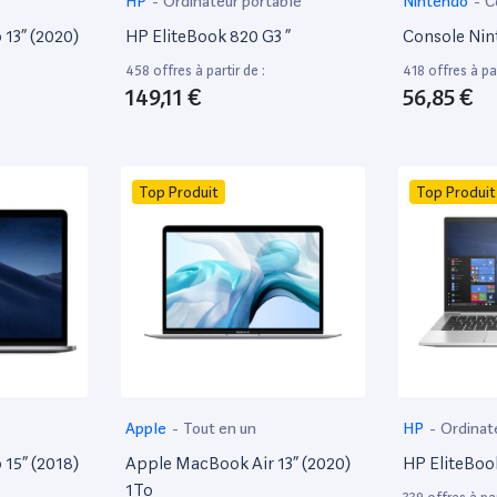
HP
-
Ordinateur portable
Nintendo
-
C
13” (2020)
HP EliteBook 820 G3 ”
Console Nin
458 offres à partir de :
418 offres à par
149,11 €
56,85 €
Top Produit
Top Produit
Apple
-
Tout en un
HP
-
Ordinat
15” (2018)
Apple MacBook Air 13” (2020)
HP EliteBoo
1To