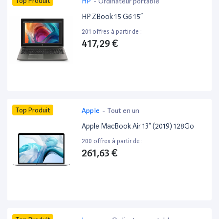
Top Produit
HP
-
Ordinateur portable
HP ZBook 15 G6 15”
201 offres à partir de :
417,29 €
Top Produit
Apple
-
Tout en un
Apple MacBook Air 13” (2019) 128Go
200 offres à partir de :
261,63 €