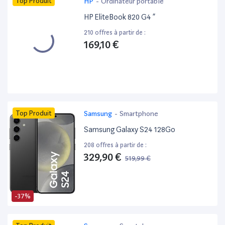
Top Produit
HP
-
Ordinateur portable
HP EliteBook 820 G4 ”
210 offres à partir de :
169,10 €
Top Produit
Samsung
-
Smartphone
Samsung Galaxy S24 128Go
208 offres à partir de :
329,90 €
519,99 €
-37%