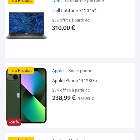
Top Produit
Dell
-
Ordinateur portable
Dell Latitude 7420 14”
258 offres à partir de :
310,00 €
Top Produit
Apple
-
Smartphone
Apple iPhone 13 128Go
254 offres à partir de :
238,99 €
563,95 €
-58%