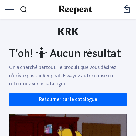
KRK
T'oh! 🤷 Aucun résultat
On a cherché partout : le produit que vous désirez
n'existe pas sur Reepeat. Essayez autre chose ou
retournez sur le catalogue.
Retourner sur le catalogue