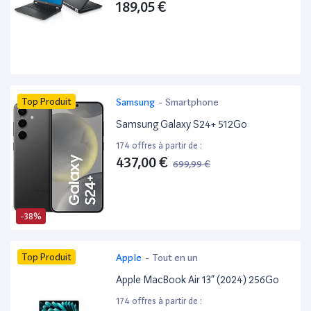
189,05 €
Top Produit
Samsung
-
Smartphone
Samsung Galaxy S24+ 512Go
174 offres à partir de :
437,00 €
699,99 €
-38%
Top Produit
Apple
-
Tout en un
Apple MacBook Air 13” (2024) 256Go
174 offres à partir de :