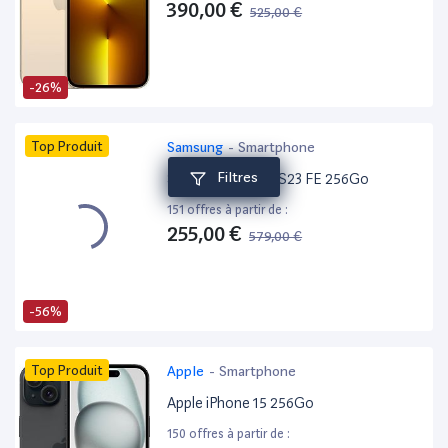
390,00 €
525,00 €
-26%
Top Produit
Samsung
-
Smartphone
Filtres
Samsung Galaxy S23 FE 256Go
151 offres à partir de :
255,00 €
579,00 €
-56%
Top Produit
Apple
-
Smartphone
Apple iPhone 15 256Go
150 offres à partir de :