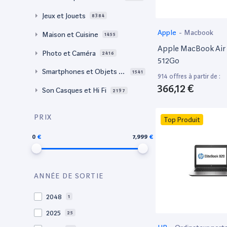
Jeux et Jouets
8384
Apple
-
Macbook
Maison et Cuisine
1455
Apple MacBook Air 
Photo et Caméra
2416
512Go
Smartphones et Objets c
1541
914 offres à partir de :
onnectés
366,12 €
Son Casques et Hi Fi
2197
PRIX
Top Produit
0
7,999
ANNÉE DE SORTIE
2048
1
2025
25