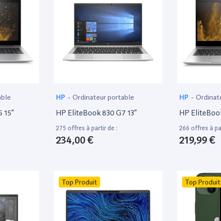
able
HP
-
Ordinateur portable
HP
-
Ordinat
 15”
HP EliteBook 830 G7 13”
HP EliteBoo
275 offres à partir de :
266 offres à par
234,00 €
219,99 €
Top Produit
Top Produit