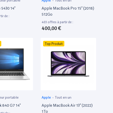
teur portable
Apple
-
Tout en un
e 5430 14”
Apple MacBook Pro 15” (2018)
512Go
tir de :
403 offres à partir de :
400,00 €
Top Produit
eur portable
Apple
-
Tout en un
k 840 G7 14”
Apple MacBook Air 13” (2022)
1To