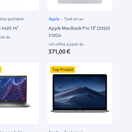
teur portable
Apple
-
Tout en un
e 5420 14”
Apple MacBook Pro 13” (2020)
512Go
tir de :
461 offres à partir de :
371,00 €
Top Produit