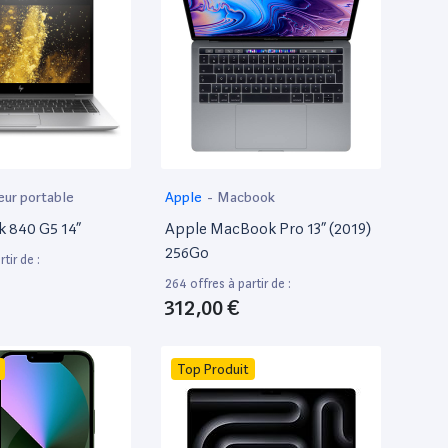
eur portable
Apple
-
Macbook
k 840 G5 14”
Apple MacBook Pro 13” (2019)
256Go
tir de :
264 offres à partir de :
312,00 €
Top Produit