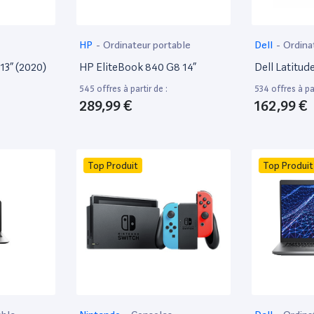
HP
-
Ordinateur portable
Dell
-
Ordina
13” (2020)
HP EliteBook 840 G8 14”
Dell Latitud
545 offres à partir de :
534 offres à par
289,99 €
162,99 €
Top Produit
Top Produit