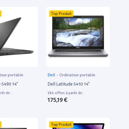
Top Produit
teur portable
Dell
-
Ordinateur portable
e 5490 14”
Dell Latitude 5410 14”
tir de :
284 offres à partir de :
175,19 €
Top Produit