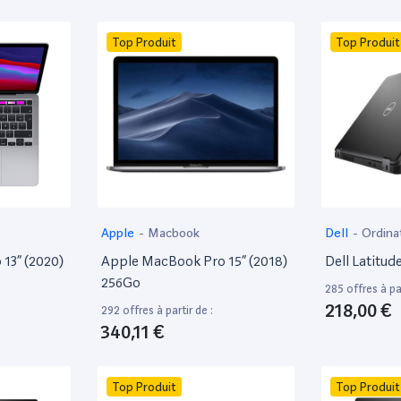
Top Produit
Top Produit
Apple
-
Macbook
Dell
-
Ordina
13” (2020)
Apple MacBook Pro 15” (2018)
Dell Latitud
256Go
285 offres à par
218,00 €
292 offres à partir de :
340,11 €
Top Produit
Top Produit