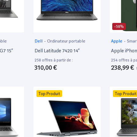
-58%
able
Dell
-
Ordinateur portable
Apple
-
Smar
 G7 15”
Dell Latitude 7420 14”
Apple iPhon
258 offres à partir de :
254 offres à par
310,00 €
238,99 €
Top Produit
Top Produit