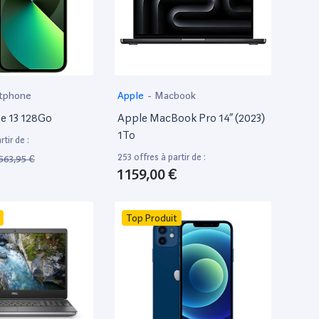
tphone
Apple
-
Macbook
e 13 128Go
Apple MacBook Pro 14” (2023)
1To
tir de :
253 offres à partir de :
563,95 €
1 159,00 €
Top Produit