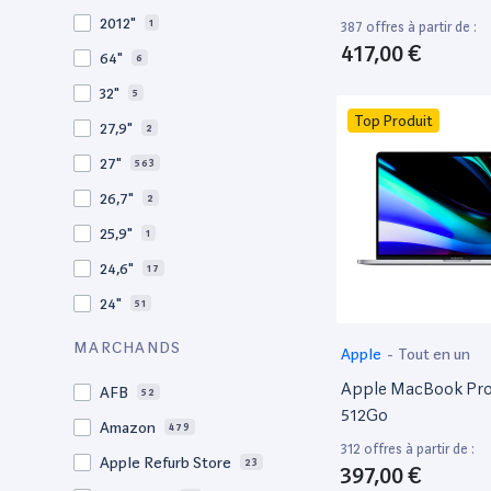
2010
19
2012"
1
387 offres à partir de :
2009
3
417,00 €
64"
6
2008
11
32"
5
Top Produit
27,9"
2
27"
563
26,7"
2
25,9"
1
24,6"
17
24"
51
21,5"
156
MARCHANDS
Apple
-
Tout en un
21"
267
Apple MacBook Pro 
AFB
52
20,1"
3
512Go
Amazon
479
18"
1
312 offres à partir de :
Apple Refurb Store
23
397,00 €
17,3"
4