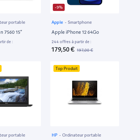
-9%
teur portable
Apple
-
Smartphone
on 7560 15”
Apple iPhone 12 64Go
tir de :
244 offres à partir de :
179,50 €
197,00 €
Top Produit
teur portable
HP
-
Ordinateur portable