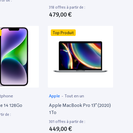
tir de :
318 offres à partir de :
479,00 €
Top Produit
tphone
Apple
-
Tout en un
e 14 128Go
Apple MacBook Pro 13” (2020)
1To
tir de :
301 offres à partir de :
449,00 €