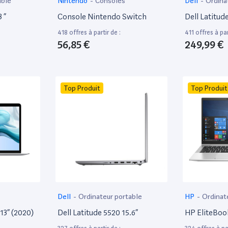
able
Nintendo
-
Consoles
Dell
-
Ordina
 ”
Console Nintendo Switch
Dell Latitud
418 offres à partir de :
411 offres à par
56,85 €
249,99 €
Top Produit
Top Produit
Dell
-
Ordinateur portable
HP
-
Ordinat
13” (2020)
Dell Latitude 5520 15.6”
HP EliteBoo