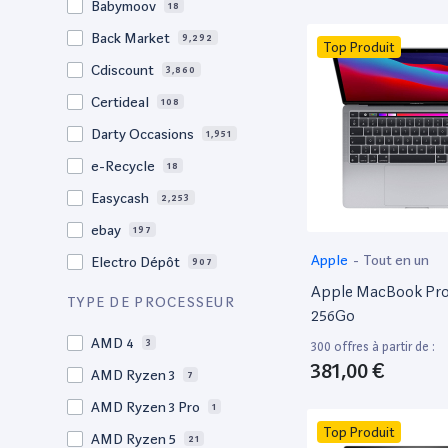
Babymoov
18
17.3"
17
Back Market
9,292
Top Produit
17"
22
Cdiscount
3,860
16.4"
1
Certideal
108
16,2"
1
Darty Occasions
1,951
16.2"
4
e-Recycle
18
16,1"
2
Easycash
2,253
16"
97
ebay
197
15,6"
12
Apple
-
Tout en un
Electro Dépôt
907
15.6"
103
Apple MacBook Pro 
Factorefurb
19
TYPE DE PROCESSEUR
15.5"
1
256Go
Fnac Occasions
17,380
15,4"
AMD 4
2
3
300 offres à partir de :
Label Emmaüs
609
381,00 €
15.4"
AMD Ryzen 3
68
7
Ma Fabrik
66
15.3"
AMD Ryzen 3 Pro
2
1
ManoMano
89
Top Produit
15"
AMD Ryzen 5
203
21