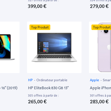
327 offres à partir de :
324 offres à par
399,00 €
279,00 €
Top Produit
Top Produit
HP
-
Ordinateur portable
Apple
-
Smar
16” (2019)
HP EliteBook 830 G8 13”
Apple iPhon
305 offres à partir de :
301 offres à par
265,00 €
283,00 €