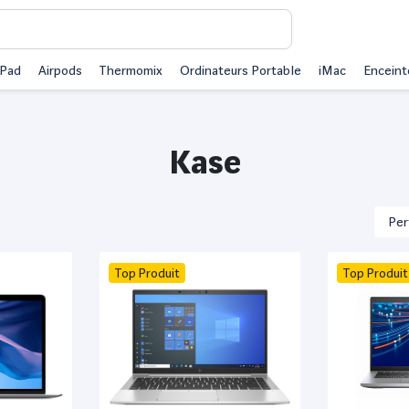
iPad
Airpods
Thermomix
Ordinateurs Portable
iMac
Enceint
Kase
Top Produit
Top Produit