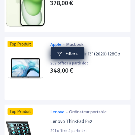
378,00 €
Top Produit
Apple
-
Macbook
Filtres
Apple MacBook Air 13” (2020) 128Go
202 offres à partir de :
348,00 €
Top Produit
Lenovo
-
Ordinateur portable
bureautique
Lenovo ThinkPad P52
201 offres à partir de :