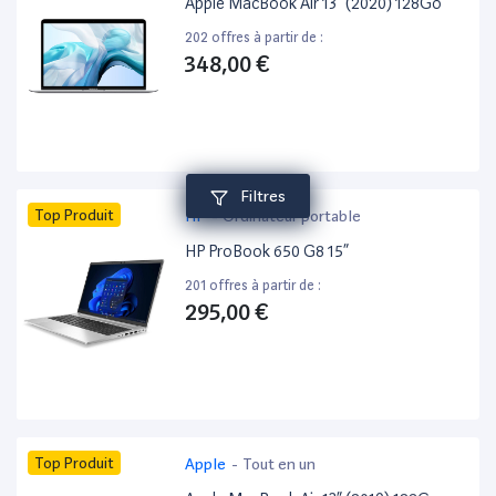
Apple MacBook Air 13” (2020) 128Go
202 offres à partir de :
348,00 €
Filtres
Top Produit
HP
-
Ordinateur portable
HP ProBook 650 G8 15”
201 offres à partir de :
295,00 €
Top Produit
Apple
-
Tout en un