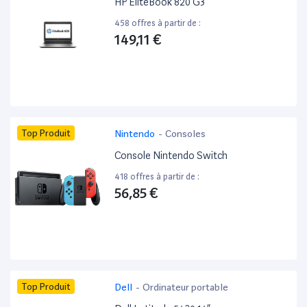
HP EliteBook 820 G3 ”
458 offres à partir de :
149,11 €
Top Produit
Nintendo
-
Consoles
Console Nintendo Switch
418 offres à partir de :
56,85 €
Top Produit
Dell
-
Ordinateur portable