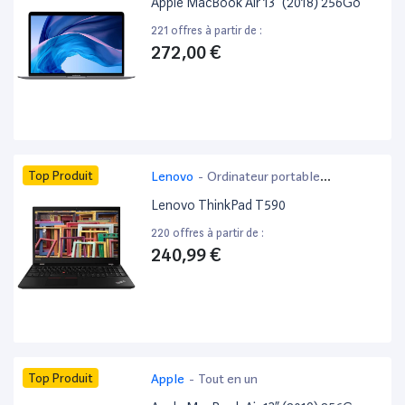
Apple MacBook Air 13” (2018) 256Go
221 offres à partir de :
272,00 €
Top Produit
Lenovo
-
Ordinateur portable
bureautique
Lenovo ThinkPad T590
220 offres à partir de :
240,99 €
Top Produit
Apple
-
Tout en un