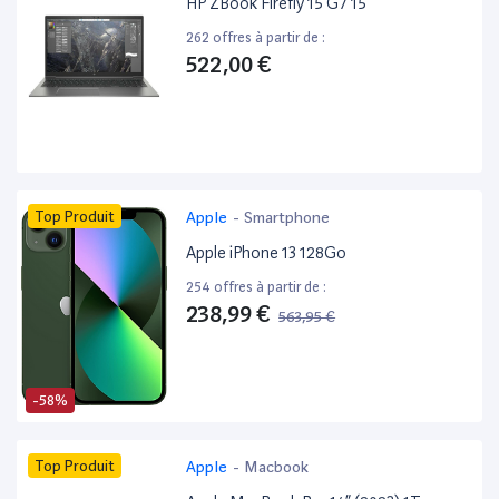
HP ZBook Firefly 15 G7 15”
262 offres à partir de :
522,00 €
Top Produit
Apple
-
Smartphone
Apple iPhone 13 128Go
254 offres à partir de :
238,99 €
563,95 €
-58%
Top Produit
Apple
-
Macbook