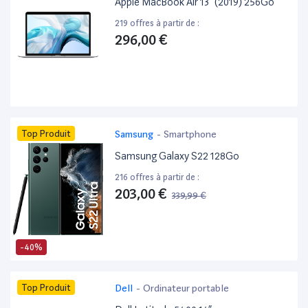
Apple MacBook Air 13” (2019) 256Go
219 offres à partir de :
296,00 €
Top Produit
Samsung
-
Smartphone
Samsung Galaxy S22 128Go
216 offres à partir de :
203,00 €
339,99 €
-40%
Top Produit
Dell
-
Ordinateur portable