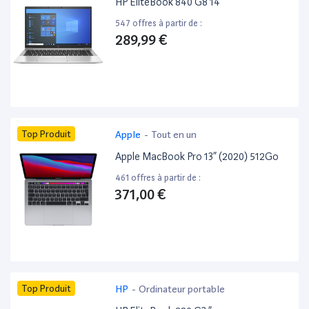
HP EliteBook 840 G8 14”
547 offres à partir de :
289,99 €
Top Produit
Apple
-
Tout en un
Apple MacBook Pro 13” (2020) 512Go
461 offres à partir de :
371,00 €
Top Produit
HP
-
Ordinateur portable