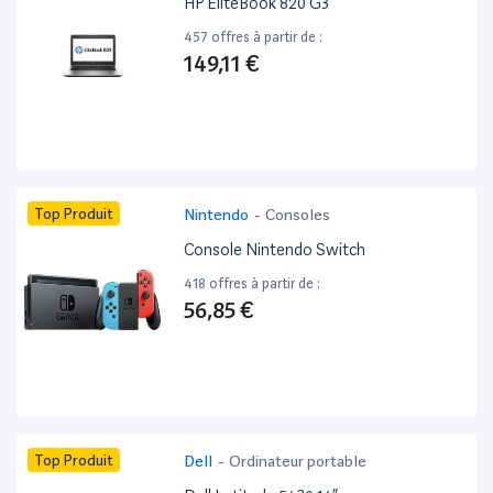
HP EliteBook 820 G3 ”
457 offres à partir de :
149,11 €
Top Produit
Nintendo
-
Consoles
Console Nintendo Switch
418 offres à partir de :
56,85 €
Top Produit
Dell
-
Ordinateur portable