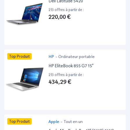
Dell Latitude 5420 ”
213 offres à partir de :
220,00 €
Top Produit
HP
-
Ordinateur portable
HP EliteBook 855 G7 15”
213 offres à partir de :
434,29 €
Top Produit
Apple
-
Tout en un