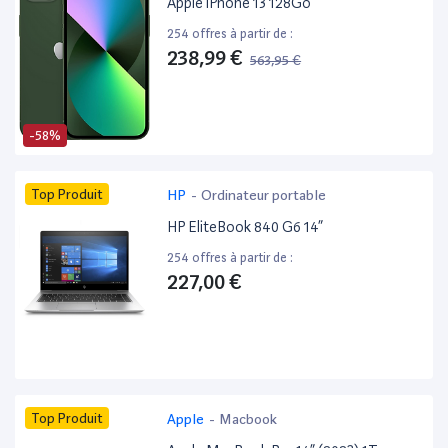
Apple iPhone 13 128Go
254 offres à partir de :
238,99 €
563,95 €
-58%
Top Produit
HP
-
Ordinateur portable
HP EliteBook 840 G6 14”
254 offres à partir de :
227,00 €
Top Produit
Apple
-
Macbook