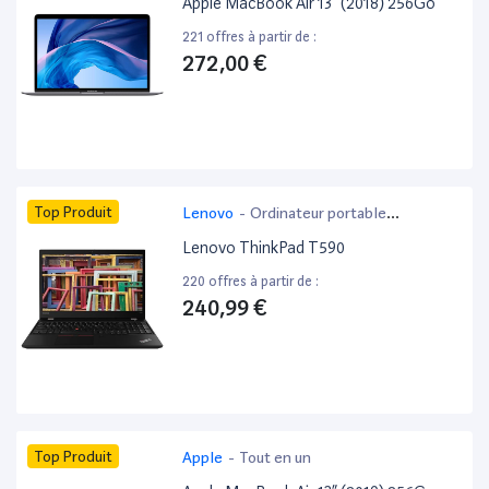
Apple MacBook Air 13” (2018) 256Go
221 offres à partir de :
272,00 €
Top Produit
Lenovo
-
Ordinateur portable
bureautique
Lenovo ThinkPad T590
220 offres à partir de :
240,99 €
Top Produit
Apple
-
Tout en un