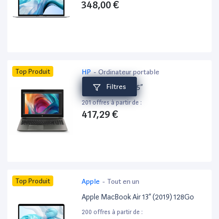
348,00 €
Top Produit
HP
-
Ordinateur portable
Filtres
HP ZBook 15 G6 15”
201 offres à partir de :
417,29 €
Top Produit
Apple
-
Tout en un
Apple MacBook Air 13” (2019) 128Go
200 offres à partir de :