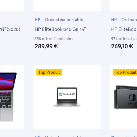
HP
-
Ordinateur portable
HP
-
Ordinat
13” (2020)
HP EliteBook 840 G8 14”
HP EliteBoo
858 offres à partir de :
574 offres à par
289,99 €
269,10 €
Top Produit
Top Produit