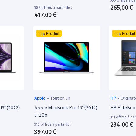
339 offres à par
265,00 €
387 offres à partir de :
417,00 €
Top Produit
Top Produit
Apple
-
Tout en un
HP
-
Ordinat
13” (2022)
Apple MacBook Pro 16” (2019)
HP EliteBoo
512Go
311 offres à part
234,00 €
312 offres à partir de :
397,00 €