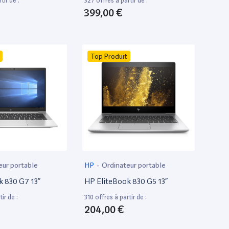
tir de :
327 offres à partir de :
399,00 €
Top Produit
eur portable
HP
-
Ordinateur portable
k 830 G7 13”
HP EliteBook 830 G5 13”
ir de :
310 offres à partir de :
204,00 €