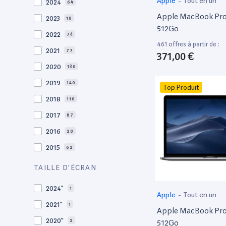
Apple
-
Tout en un
2024
64
Apple MacBook Pro 
2023
18
512Go
2022
74
461 offres à partir de :
2021
77
371,00 €
2020
130
2019
140
Top Produit
2018
110
2017
87
2016
28
2015
62
2014
36
TAILLE D'ÉCRAN
2013
30
2024"
1
Apple
-
Tout en un
2012
27
2021"
1
Apple MacBook Pro 
2011
19
2020"
2
512Go