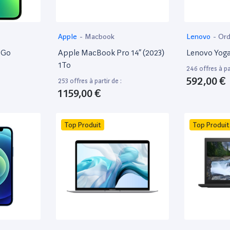
Apple
-
Macbook
Lenovo
-
Ord
8Go
Apple MacBook Pro 14” (2023)
Lenovo Yoga
1To
246 offres à par
592,00 €
253 offres à partir de :
1 159,00 €
Top Produit
Top Produit