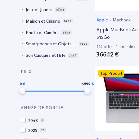
Jeux et Jouets
8386
Apple
-
Macbook
Maison et Cuisine
1420
Apple MacBook Air 
Photo et Caméra
2405
512Go
Smartphones et Objets c
1497
914 offres à partir de :
onnectés
366,12 €
Son Casques et Hi Fi
2184
PRIX
Top Produit
0
7,999
ANNÉE DE SORTIE
2048
1
2025
25