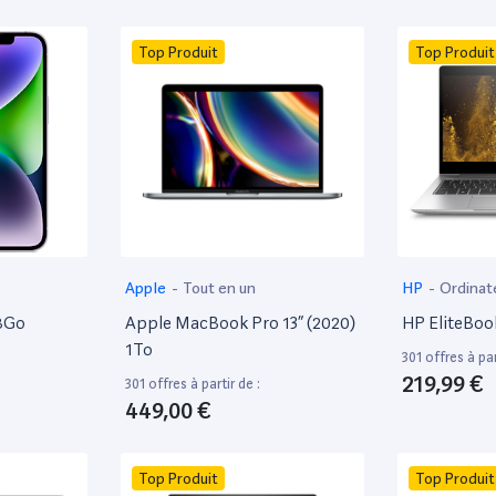
Top Produit
Top Produit
Apple
-
Tout en un
HP
-
Ordinat
28Go
Apple MacBook Pro 13” (2020)
HP EliteBoo
1To
301 offres à par
219,99 €
301 offres à partir de :
449,00 €
Top Produit
Top Produit