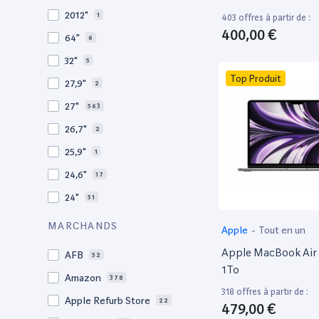
2010
19
2012"
1
403 offres à partir de :
2009
3
400,00 €
64"
6
2008
11
32"
5
Top Produit
27,9"
2
27"
563
26,7"
2
25,9"
1
24,6"
17
24"
51
21,5"
156
MARCHANDS
Apple
-
Tout en un
21"
267
Apple MacBook Air 
AFB
52
20,1"
3
1To
Amazon
378
18"
1
318 offres à partir de :
Apple Refurb Store
22
479,00 €
17,3"
5