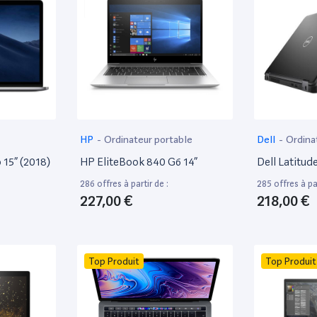
HP
-
Ordinateur portable
Dell
-
Ordina
15” (2018)
HP EliteBook 840 G6 14”
Dell Latitud
286 offres à partir de :
285 offres à par
227,00 €
218,00 €
Top Produit
Top Produit