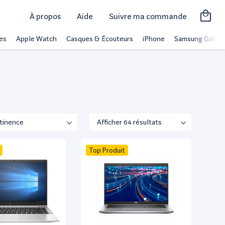
À propos
Aide
Suivre ma commande
es
Apple Watch
Casques & Écouteurs
iPhone
Samsung Galaxy
Top Produit