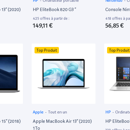
HP
-
Ordinateur portable
Nintendo
-
C
13” (2020)
HP EliteBook 820 G3 ”
Console Nin
425 offres à partir de :
418 offres à par
149,11 €
56,85 €
Top Produit
Top Produit
Apple
-
Tout en un
HP
-
Ordinat
15” (2018)
Apple MacBook Air 13” (2020)
HP EliteBoo
1To