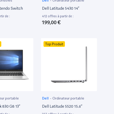
onsoles
Dell
-
Ordinateur portable
tendo Switch
Dell Latitude 5430 14”
tir de :
412 offres à partir de :
199,00 €
Top Produit
eur portable
Dell
-
Ordinateur portable
k 830 G8 13”
Dell Latitude 5520 15.6”