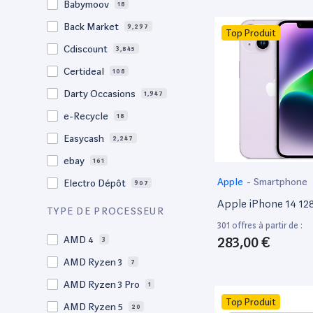
Babymoov
18
17.3"
17
Back Market
9,297
Top Produit
17"
22
Cdiscount
3,845
16.4"
1
Certideal
108
16,2"
1
Darty Occasions
1,947
16.2"
4
e-Recycle
18
16,1"
2
Easycash
2,247
16"
97
ebay
161
15,6"
12
Apple
-
Smartphone
Electro Dépôt
907
15.6"
102
Apple iPhone 14 1
Factorefurb
19
TYPE DE PROCESSEUR
15.5"
1
301 offres à partir de :
Fnac Occasions
17,382
15,4"
283,00 €
AMD 4
2
3
Label Emmaüs
608
15.4"
AMD Ryzen 3
68
7
Ma Fabrik
192
15.3"
AMD Ryzen 3 Pro
2
1
ManoMano
89
Top Produit
15"
AMD Ryzen 5
203
20