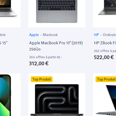
able
Apple
-
Macbook
HP
-
Ordinat
 15”
Apple MacBook Pro 13” (2019)
HP ZBook Fir
256Go
262 offres à par
522,00 €
264 offres à partir de :
312,00 €
Top Produit
Top Produit