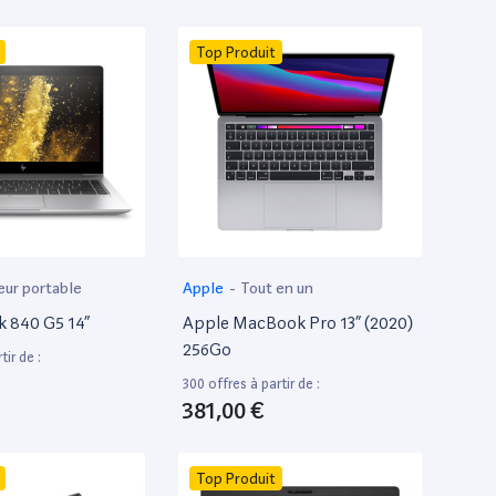
Top Produit
eur portable
Apple
-
Tout en un
k 840 G5 14”
Apple MacBook Pro 13” (2020)
256Go
tir de :
300 offres à partir de :
381,00 €
Top Produit