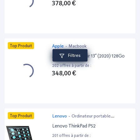
378,00 €
Top Produit
Apple
-
Macbook
Filtres
Apple MacBook Air 13” (2020) 128Go
202 offres à partir de :
348,00 €
Top Produit
Lenovo
-
Ordinateur portable
bureautique
Lenovo ThinkPad P52
201 offres à partir de :