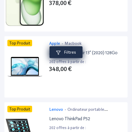
378,00 €
Top Produit
Apple
-
Macbook
Filtres
Apple MacBook Air 13” (2020) 128Go
202 offres à partir de :
348,00 €
Top Produit
Lenovo
-
Ordinateur portable
bureautique
Lenovo ThinkPad P52
202 offres à partir de :