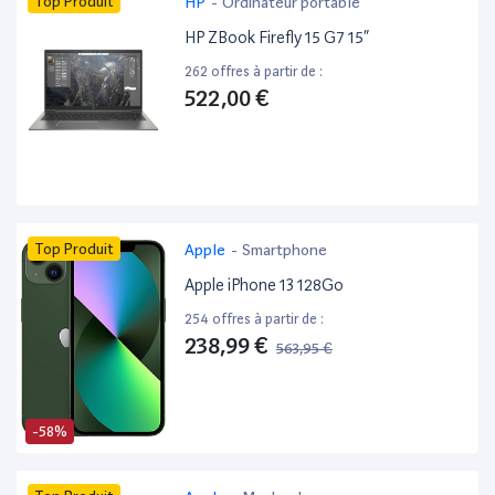
Top Produit
HP
-
Ordinateur portable
HP ZBook Firefly 15 G7 15”
262 offres à partir de :
522,00 €
Top Produit
Apple
-
Smartphone
Apple iPhone 13 128Go
254 offres à partir de :
238,99 €
563,95 €
-58%