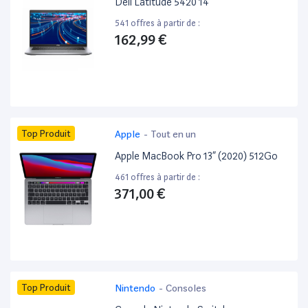
Dell Latitude 5420 14”
541 offres à partir de :
162,99 €
Top Produit
Apple
-
Tout en un
Apple MacBook Pro 13” (2020) 512Go
461 offres à partir de :
371,00 €
Top Produit
Nintendo
-
Consoles