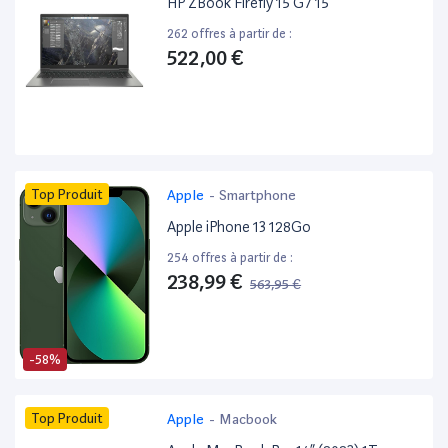
HP ZBook Firefly 15 G7 15”
262 offres à partir de :
522,00 €
Top Produit
Apple
-
Smartphone
Apple iPhone 13 128Go
254 offres à partir de :
238,99 €
563,95 €
-58%
Top Produit
Apple
-
Macbook