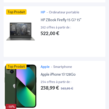
Top Produit
HP
-
Ordinateur portable
HP ZBook Firefly 15 G7 15”
262 offres à partir de :
522,00 €
Top Produit
Apple
-
Smartphone
Apple iPhone 13 128Go
254 offres à partir de :
238,99 €
563,95 €
-58%