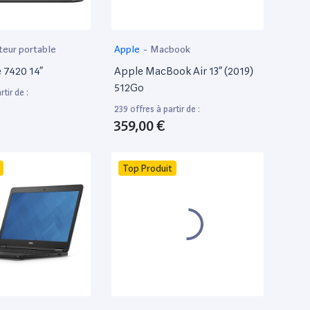
teur portable
Apple
-
Macbook
e 7420 14”
Apple MacBook Air 13” (2019)
512Go
tir de :
239 offres à partir de :
359,00 €
Top Produit