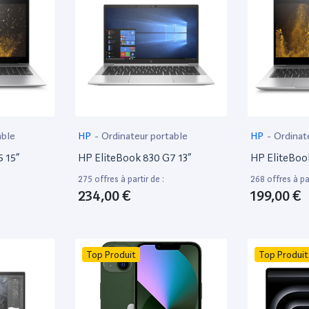
able
HP
-
Ordinateur portable
HP
-
Ordinat
 15”
HP EliteBook 830 G7 13”
HP EliteBoo
275 offres à partir de :
268 offres à par
234,00 €
199,00 €
Top Produit
Top Produit