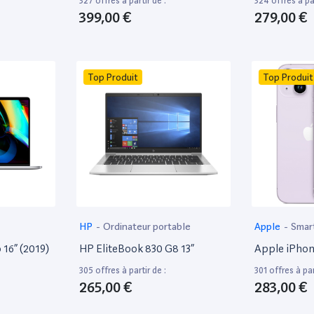
327 offres à partir de :
324 offres à par
399,00 €
279,00 €
Top Produit
Top Produit
HP
-
Ordinateur portable
Apple
-
Smar
16” (2019)
HP EliteBook 830 G8 13”
Apple iPhon
305 offres à partir de :
301 offres à par
265,00 €
283,00 €