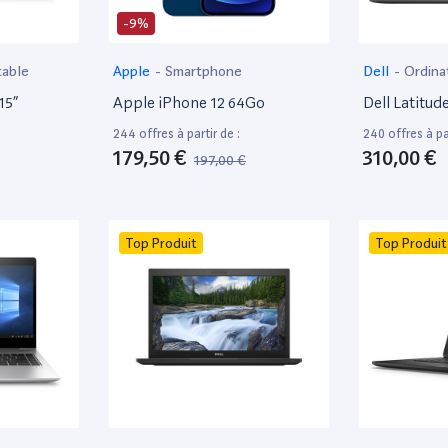
-9%
table
Apple
-
Smartphone
Dell
-
Ordina
15”
Apple iPhone 12 64Go
Dell Latitud
244 offres à partir de :
240 offres à par
179,50 €
310,00 €
197,00 €
Top Produit
Top Produit