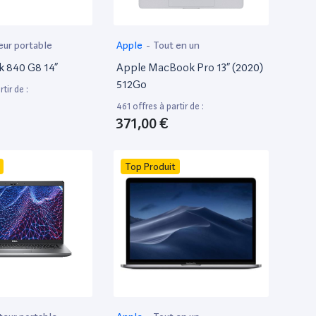
eur portable
Apple
-
Tout en un
k 840 G8 14”
Apple MacBook Pro 13” (2020)
512Go
tir de :
461 offres à partir de :
371,00 €
Top Produit