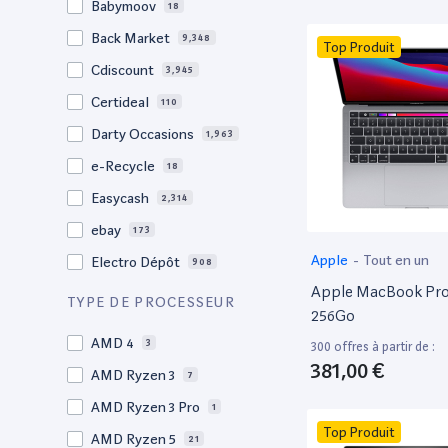
Babymoov
18
17.3"
17
Back Market
9,348
Top Produit
17"
22
Cdiscount
3,945
16.4"
1
Certideal
110
16,2"
1
Darty Occasions
1,963
16.2"
4
e-Recycle
18
16,1"
2
Easycash
2,314
16"
100
ebay
173
15,6"
13
Apple
-
Tout en un
Electro Dépôt
908
15.6"
103
Apple MacBook Pro 
Factorefurb
19
TYPE DE PROCESSEUR
15.5"
1
256Go
Fnac Occasions
17,565
15,4"
AMD 4
2
3
300 offres à partir de :
Label Emmaüs
613
381,00 €
15.4"
AMD Ryzen 3
70
7
Ma Fabrik
66
15.3"
AMD Ryzen 3 Pro
2
1
ManoMano
89
Top Produit
15"
AMD Ryzen 5
208
21