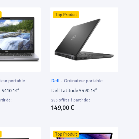
Top Produit
teur portable
Dell
-
Ordinateur portable
e 5410 14”
Dell Latitude 5490 14”
tir de :
285 offres à partir de :
149,00 €
Top Produit