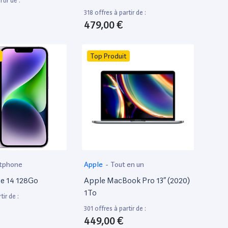
tir de :
318 offres à partir de :
479,00 €
Top Produit
tphone
Apple
-
Tout en un
e 14 128Go
Apple MacBook Pro 13” (2020)
1To
tir de :
301 offres à partir de :
449,00 €