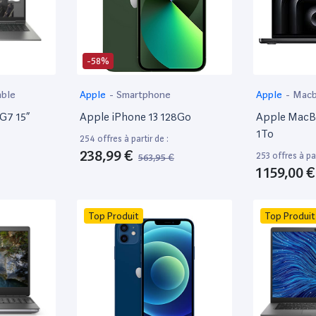
-58%
able
Apple
-
Smartphone
Apple
-
Mac
 G7 15”
Apple iPhone 13 128Go
Apple MacBo
1To
254 offres à partir de :
238,99 €
253 offres à par
563,95 €
1 159,00 €
Top Produit
Top Produit