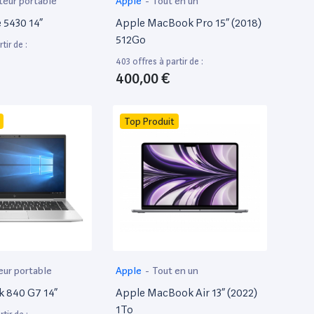
teur portable
Apple
-
Tout en un
e 5430 14”
Apple MacBook Pro 15” (2018)
512Go
tir de :
403 offres à partir de :
400,00 €
Top Produit
eur portable
Apple
-
Tout en un
k 840 G7 14”
Apple MacBook Air 13” (2022)
1To