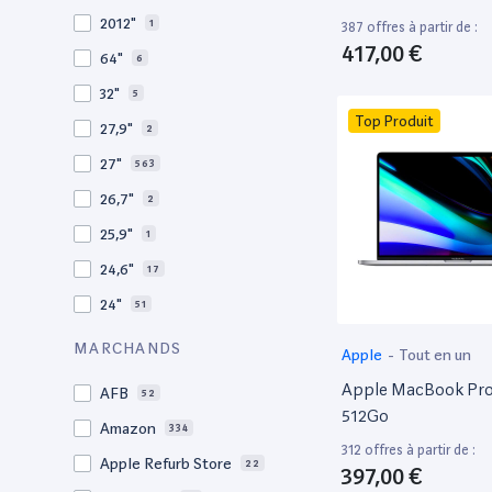
2009
3
2012"
1
387 offres à partir de :
2008
11
417,00 €
64"
6
32"
5
Top Produit
27,9"
2
27"
563
26,7"
2
25,9"
1
24,6"
17
24"
51
21,5"
156
MARCHANDS
Apple
-
Tout en un
21"
267
Apple MacBook Pro 
AFB
52
20,1"
3
512Go
Amazon
334
18"
1
312 offres à partir de :
Apple Refurb Store
22
397,00 €
17,3"
4