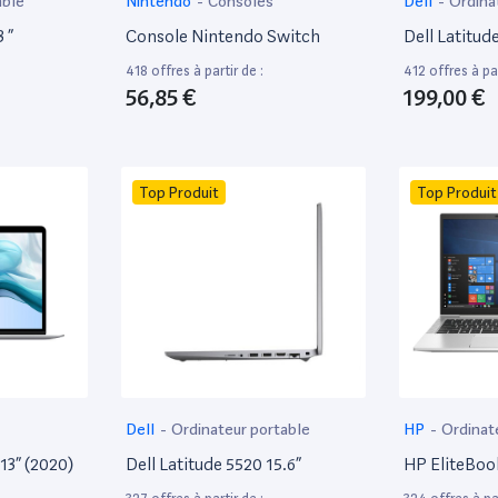
able
Nintendo
-
Consoles
Dell
-
Ordina
 ”
Console Nintendo Switch
Dell Latitud
418 offres à partir de :
412 offres à par
56,85 €
199,00 €
Top Produit
Top Produit
Dell
-
Ordinateur portable
HP
-
Ordinat
13” (2020)
Dell Latitude 5520 15.6”
HP EliteBoo