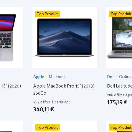
Top Produit
Top Produit
Apple
-
Macbook
Dell
-
Ordina
13” (2020)
Apple MacBook Pro 15” (2018)
Dell Latitud
256Go
286 offres à par
175,19 €
292 offres à partir de :
340,11 €
Top Produit
Top Produit