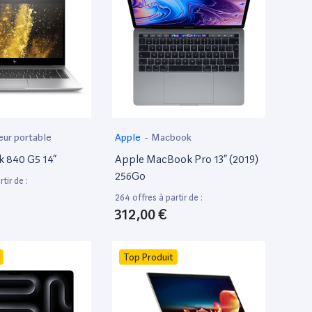
eur portable
Apple
-
Macbook
k 840 G5 14”
Apple MacBook Pro 13” (2019)
256Go
tir de :
264 offres à partir de :
312,00 €
Top Produit