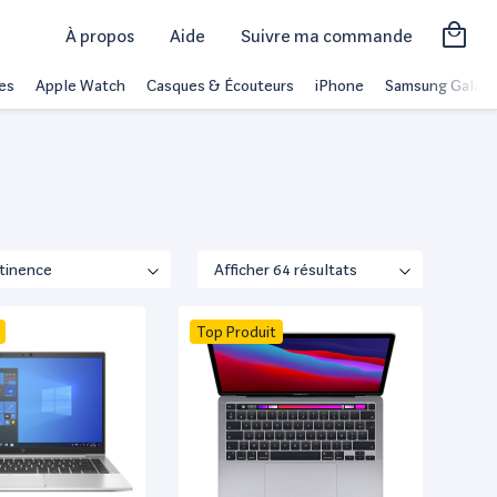
À propos
Aide
Suivre ma commande
es
Apple Watch
Casques & Écouteurs
iPhone
Samsung Galaxy
Top Produit