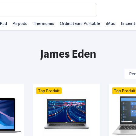
iPad
Airpods
Thermomix
Ordinateurs Portable
iMac
Enceint
James Eden
Top Produit
Top Produit