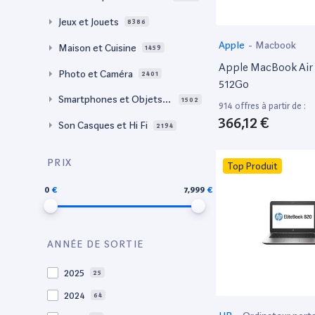
Jeux et Jouets
8386
Apple
-
Macbook
Maison et Cuisine
1459
Apple MacBook Air 
Photo et Caméra
2401
512Go
Smartphones et Objets c
1502
914 offres à partir de :
onnectés
366,12 €
Son Casques et Hi Fi
2194
PRIX
Top Produit
0
7,999
ANNÉE DE SORTIE
2025
25
2024
64