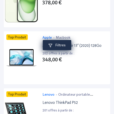
378,00 €
Top Produit
Apple
-
Macbook
Filtres
Apple MacBook Air 13” (2020) 128Go
202 offres à partir de :
348,00 €
Top Produit
Lenovo
-
Ordinateur portable
bureautique
Lenovo ThinkPad P52
201 offres à partir de :