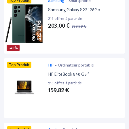
Top Produit
Samsung
-
Smartphone
Samsung Galaxy S22 128Go
216 offres à partir de :
203,00 €
339,99 €
-40%
Top Produit
HP
-
Ordinateur portable
HP EliteBook 840 G5 ”
216 offres à partir de :
159,82 €