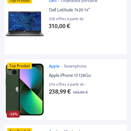
Top Produit
Dell
-
Ordinateur portable
Dell Latitude 7420 14”
258 offres à partir de :
310,00 €
Top Produit
Apple
-
Smartphone
Apple iPhone 13 128Go
254 offres à partir de :
238,99 €
563,95 €
-58%