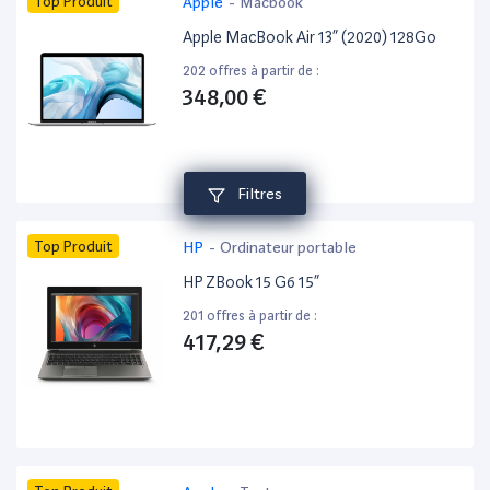
Top Produit
Apple
-
Macbook
Apple MacBook Air 13” (2020) 128Go
202 offres à partir de :
348,00 €
Filtres
Top Produit
HP
-
Ordinateur portable
HP ZBook 15 G6 15”
201 offres à partir de :
417,29 €