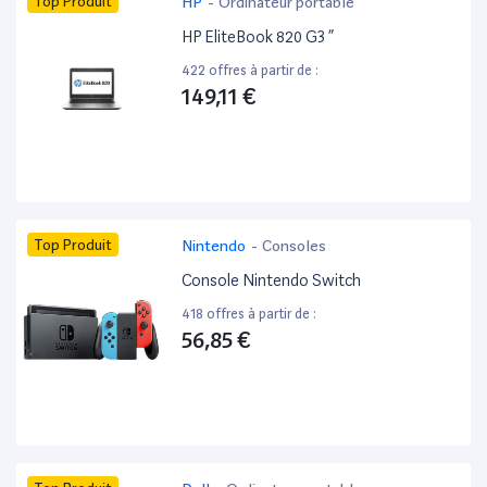
Top Produit
HP
-
Ordinateur portable
HP EliteBook 820 G3 ”
422 offres à partir de :
149,11 €
Top Produit
Nintendo
-
Consoles
Console Nintendo Switch
418 offres à partir de :
56,85 €