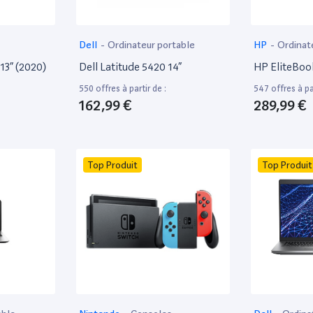
Dell
-
Ordinateur portable
HP
-
Ordinat
13” (2020)
Dell Latitude 5420 14”
HP EliteBoo
550 offres à partir de :
547 offres à par
162,99 €
289,99 €
Top Produit
Top Produit