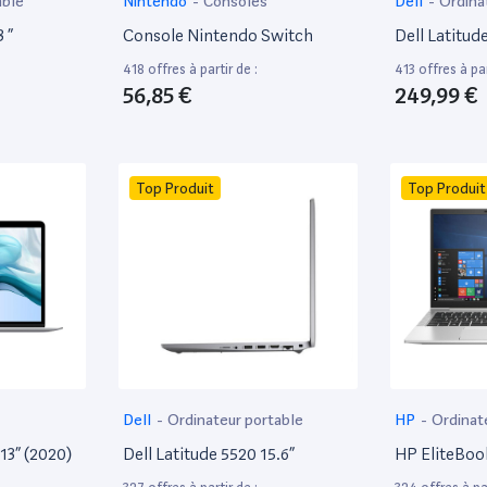
able
Nintendo
-
Consoles
Dell
-
Ordina
 ”
Console Nintendo Switch
Dell Latitud
418 offres à partir de :
413 offres à par
56,85 €
249,99 €
Top Produit
Top Produit
Dell
-
Ordinateur portable
HP
-
Ordinat
13” (2020)
Dell Latitude 5520 15.6”
HP EliteBoo