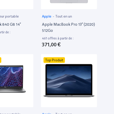
eur portable
Apple
-
Tout en un
k 840 G8 14”
Apple MacBook Pro 13” (2020)
512Go
tir de :
461 offres à partir de :
371,00 €
Top Produit