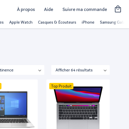
À propos
Aide
Suivre ma commande
es
Apple Watch
Casques & Écouteurs
iPhone
Samsung Galaxy
Top Produit