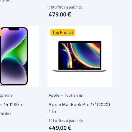
tir de :
318 offres à partir de :
479,00 €
Top Produit
tphone
Apple
-
Tout en un
e 14 128Go
Apple MacBook Pro 13” (2020)
1To
tir de :
301 offres à partir de :
449,00 €