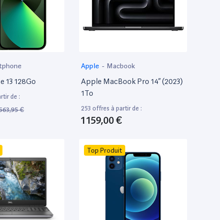
tphone
Apple
-
Macbook
e 13 128Go
Apple MacBook Pro 14” (2023)
1To
tir de :
253 offres à partir de :
563,95 €
1 159,00 €
Top Produit