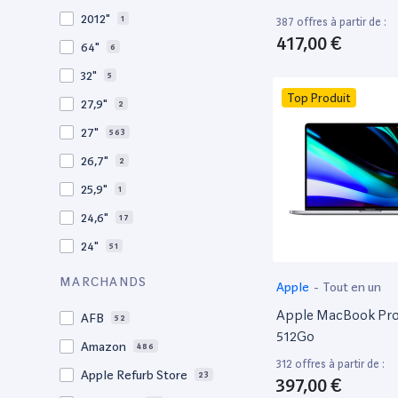
2010
19
2012"
1
387 offres à partir de :
2009
3
417,00 €
64"
6
2008
11
32"
5
Top Produit
27,9"
2
27"
563
26,7"
2
25,9"
1
24,6"
17
24"
51
21,5"
156
MARCHANDS
Apple
-
Tout en un
21"
267
Apple MacBook Pro 
AFB
52
20,1"
3
512Go
Amazon
486
18"
1
312 offres à partir de :
Apple Refurb Store
23
397,00 €
17,3"
4