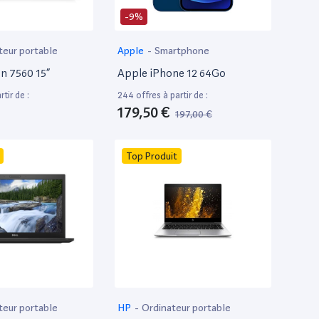
-9%
teur portable
Apple
-
Smartphone
on 7560 15”
Apple iPhone 12 64Go
tir de :
244 offres à partir de :
179,50 €
197,00 €
Top Produit
teur portable
HP
-
Ordinateur portable