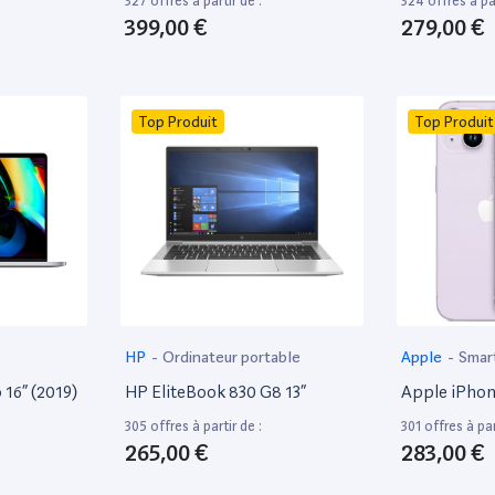
327 offres à partir de :
324 offres à par
399,00 €
279,00 €
Top Produit
Top Produit
HP
-
Ordinateur portable
Apple
-
Smar
16” (2019)
HP EliteBook 830 G8 13”
Apple iPhon
305 offres à partir de :
301 offres à par
265,00 €
283,00 €