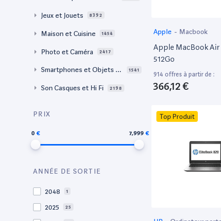
Jeux et Jouets
8392
Apple
-
Macbook
Maison et Cuisine
1454
Apple MacBook Air 
Photo et Caméra
2417
512Go
Smartphones et Objets c
1541
914 offres à partir de :
onnectés
366,12 €
Son Casques et Hi Fi
2198
PRIX
Top Produit
0
7,999
ANNÉE DE SORTIE
2048
1
2025
25