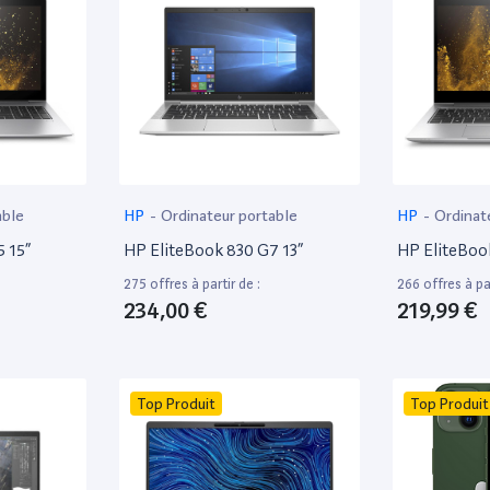
able
HP
-
Ordinateur portable
HP
-
Ordinat
 15”
HP EliteBook 830 G7 13”
HP EliteBoo
275 offres à partir de :
266 offres à par
234,00 €
219,99 €
Top Produit
Top Produit