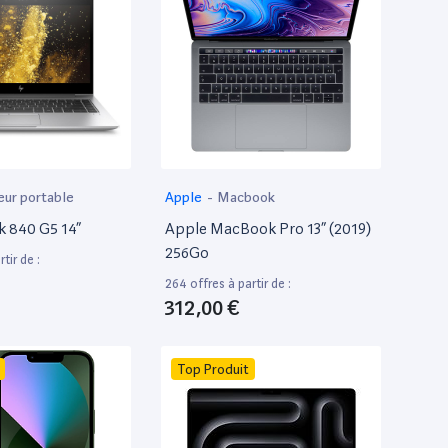
eur portable
Apple
-
Macbook
k 840 G5 14”
Apple MacBook Pro 13” (2019)
256Go
tir de :
264 offres à partir de :
312,00 €
Top Produit