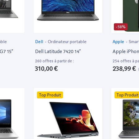
-58%
able
Dell
-
Ordinateur portable
Apple
-
Smar
 G7 15”
Dell Latitude 7420 14”
Apple iPhon
260 offres à partir de :
254 offres à par
310,00 €
238,99 €
Top Produit
Top Produit