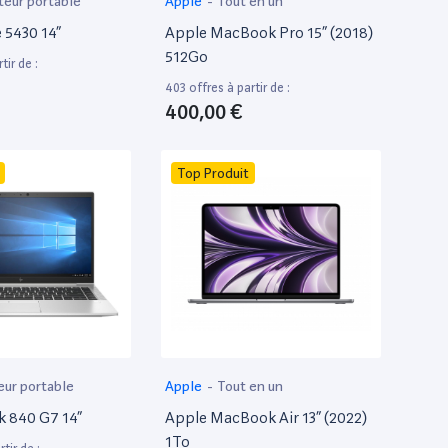
teur portable
Apple
-
Tout en un
e 5430 14”
Apple MacBook Pro 15” (2018)
512Go
tir de :
403 offres à partir de :
400,00 €
Top Produit
eur portable
Apple
-
Tout en un
k 840 G7 14”
Apple MacBook Air 13” (2022)
1To