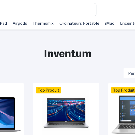
iPad
Airpods
Thermomix
Ordinateurs Portable
iMac
Enceint
Inventum
Top Produit
Top Produit