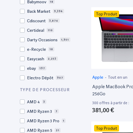
Babymoov
18
17.3"
17
Back Market
9,394
Top Produit
17"
22
Cdiscount
3,876
16.4"
1
Certideal
110
16,2"
1
Darty Occasions
1,951
16.2"
4
e-Recycle
18
16,1"
2
Easycash
2,253
16"
98
ebay
197
15,6"
12
Apple
-
Tout en un
Electro Dépôt
907
15.6"
103
Apple MacBook Pro 
Factorefurb
19
TYPE DE PROCESSEUR
15.5"
1
256Go
Fnac Occasions
17,386
15,4"
AMD 4
2
3
300 offres à partir de :
Label Emmaüs
609
381,00 €
15.4"
AMD Ryzen 3
68
7
Ma Fabrik
66
15.3"
AMD Ryzen 3 Pro
2
1
ManoMano
89
Top Produit
15"
AMD Ryzen 5
207
21