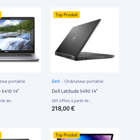
Top Produit
teur portable
Dell
-
Ordinateur portable
e 5410 14”
Dell Latitude 5490 14”
tir de :
285 offres à partir de :
218,00 €
Top Produit