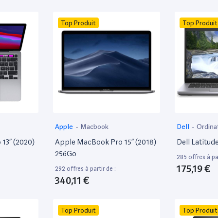
Top Produit
Top Produit
Apple
-
Macbook
Dell
-
Ordina
13” (2020)
Apple MacBook Pro 15” (2018)
Dell Latitud
256Go
285 offres à par
175,19 €
292 offres à partir de :
340,11 €
Top Produit
Top Produit