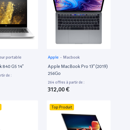
eur portable
Apple
-
Macbook
k 840 G5 14”
Apple MacBook Pro 13” (2019)
256Go
tir de :
264 offres à partir de :
312,00 €
Top Produit