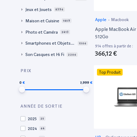
Jeux et Jouets
8396
Apple
-
Macbook
Maison et Cuisine
1459
Apple MacBook Air 
Photo et Caméra
2413
512Go
Smartphones et Objets c
1506
914 offres à partir de :
onnectés
366,12 €
Son Casques et Hi Fi
2206
PRIX
Top Produit
0
7,999
ANNÉE DE SORTIE
2025
25
2024
64