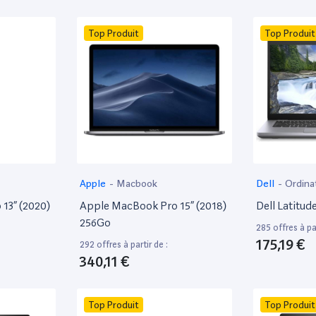
Top Produit
Top Produit
Apple
-
Macbook
Dell
-
Ordina
13” (2020)
Apple MacBook Pro 15” (2018)
Dell Latitud
256Go
285 offres à par
175,19 €
292 offres à partir de :
340,11 €
Top Produit
Top Produit