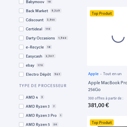
Babymoov
18
17.3"
17
Back Market
9,329
Top Produit
17"
22
Cdiscount
3,955
16.4"
1
Certideal
110
16,2"
1
Darty Occasions
1,960
16.2"
4
e-Recycle
18
16,1"
2
Easycash
2,307
16"
99
ebay
170
15,6"
12
Apple
-
Tout en un
Electro Dépôt
907
15.6"
102
Apple MacBook Pro 
Factorefurb
19
TYPE DE PROCESSEUR
15.5"
1
256Go
Fnac Occasions
17,567
15,4"
AMD 4
2
3
300 offres à partir de :
Label Emmaüs
612
381,00 €
15.4"
AMD Ryzen 3
70
7
Ma Fabrik
66
15.3"
AMD Ryzen 3 Pro
2
1
ManoMano
89
Top Produit
15"
AMD Ryzen 5
207
20