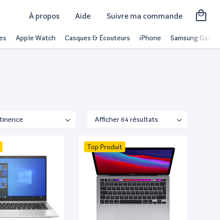
À propos
Aide
Suivre ma commande
es
Apple Watch
Casques & Écouteurs
iPhone
Samsung Galaxy
Top Produit