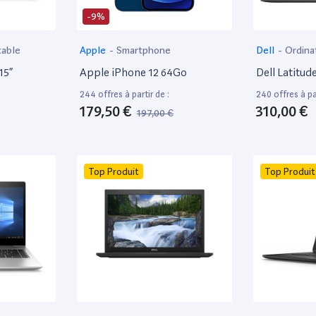
-9%
table
Apple
-
Smartphone
Dell
-
Ordina
15”
Apple iPhone 12 64Go
Dell Latitud
244 offres à partir de :
240 offres à par
179,50 €
310,00 €
197,00 €
Top Produit
Top Produit