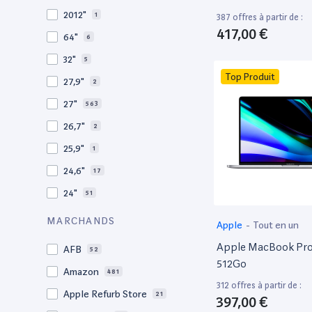
2009
3
2012"
1
387 offres à partir de :
2008
11
417,00 €
64"
6
32"
5
Top Produit
27,9"
2
27"
563
26,7"
2
25,9"
1
24,6"
17
24"
51
21,5"
156
MARCHANDS
Apple
-
Tout en un
21"
267
Apple MacBook Pro 
AFB
52
20,1"
3
512Go
Amazon
481
18"
1
312 offres à partir de :
Apple Refurb Store
21
397,00 €
17,3"
4