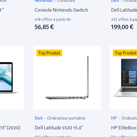
able
Nintendo
-
Consoles
Dell
-
Ordina
 ”
Console Nintendo Switch
Dell Latitud
418 offres à partir de :
412 offres à par
56,85 €
199,00 €
Top Produit
Top Produit
Dell
-
Ordinateur portable
HP
-
Ordinat
13” (2020)
Dell Latitude 5520 15.6”
HP EliteBoo