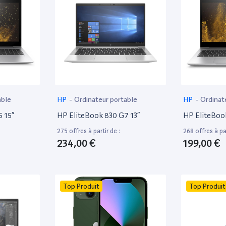
able
HP
-
Ordinateur portable
HP
-
Ordinat
 15”
HP EliteBook 830 G7 13”
HP EliteBoo
275 offres à partir de :
268 offres à par
234,00 €
199,00 €
Top Produit
Top Produit