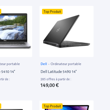
Top Produit
teur portable
Dell
-
Ordinateur portable
e 5410 14”
Dell Latitude 5490 14”
tir de :
285 offres à partir de :
149,00 €
Top Produit