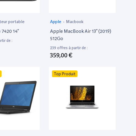
teur portable
Apple
-
Macbook
e 7420 14”
Apple MacBook Air 13” (2019)
512Go
tir de :
239 offres à partir de :
359,00 €
Top Produit