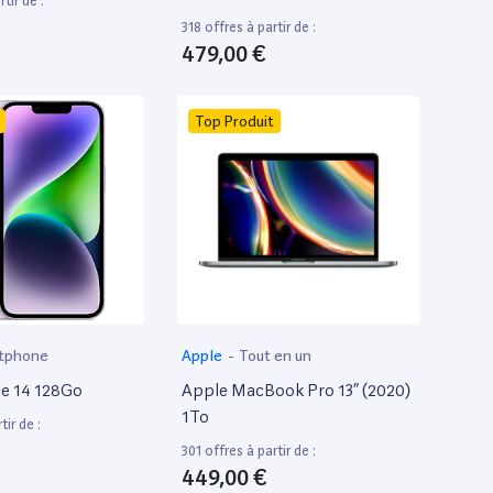
tir de :
318 offres à partir de :
479,00 €
Top Produit
tphone
Apple
-
Tout en un
e 14 128Go
Apple MacBook Pro 13” (2020)
1To
tir de :
301 offres à partir de :
449,00 €