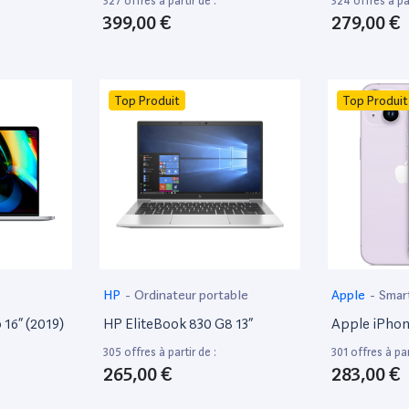
327 offres à partir de :
324 offres à par
399,00 €
279,00 €
Top Produit
Top Produit
HP
-
Ordinateur portable
Apple
-
Smar
16” (2019)
HP EliteBook 830 G8 13”
Apple iPhon
305 offres à partir de :
301 offres à par
265,00 €
283,00 €