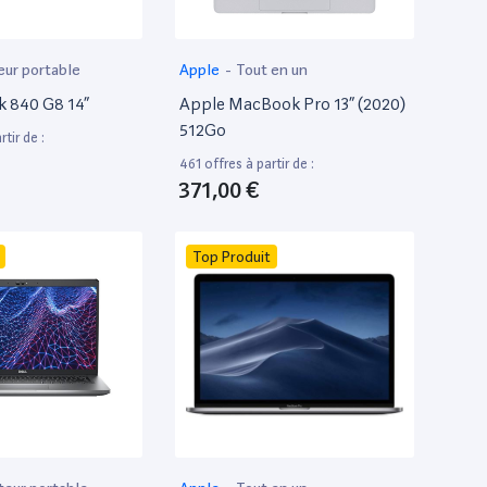
eur portable
Apple
-
Tout en un
k 840 G8 14”
Apple MacBook Pro 13” (2020)
512Go
tir de :
461 offres à partir de :
371,00 €
Top Produit